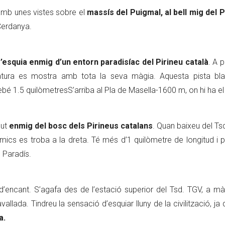
mb unes vistes sobre el
massís del Puigmal, al bell mig del P
 Cerdanya.
’esquia enmig d’un entorn paradisíac del Pirineu català
. A 
natura es mostra amb tota la seva màgia. Aquesta pista bl
rebé 1.5 quilòmetresS’arriba al Pla de Masella-1600 m, on hi ha el
gut
enmig del bosc dels Pirineus catalans
. Quan baixeu del Ts
Amics es troba a la dreta. Té més d’1 quilòmetre de longitud i 
 Paradís.
encant. S’agafa des de l’estació superior del Tsd. TGV, a mà
avallada. Tindreu la sensació d’esquiar lluny de la civilització, ja
a.