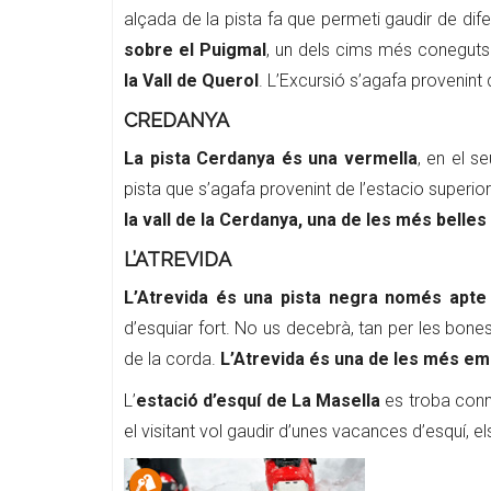
alçada de la pista fa que permeti gaudir de di
sobre el Puigmal
, un dels cims més coneguts
la Vall de Querol
. L’Excursió s’agafa provenint
CREDANYA
La pista Cerdanya és una vermella
, en el s
pista que s’agafa provenint de l’estacio superior
la vall de la Cerdanya, una de les més belles 
L’ATREVIDA
L’Atrevida
és una pista negra només apte
d’esquiar fort. No us decebrà, tan per les bone
de la corda.
L’Atrevida és una de les més emo
L’
estació d’esquí de La Masella
es troba conn
el visitant vol gaudir d’unes vacances d’esquí, e