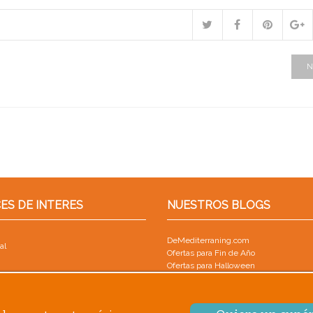
N
ES DE INTERES
NUESTROS BLOGS
DeMediterraning.com
al
Ofertas para Fin de Año
Ofertas para Halloween