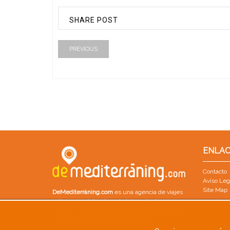
SHARE POST
PREVIOUS
ENLAC
Contacto
Aviso Leg
Site Map
DeMediterràning.com
es una agencia de viajes
online especializada en
hotel + entradas
;
reservas de hoteles
;
reservas de entradas
;
viajes
para grupos
y
despedidas de soltero
.