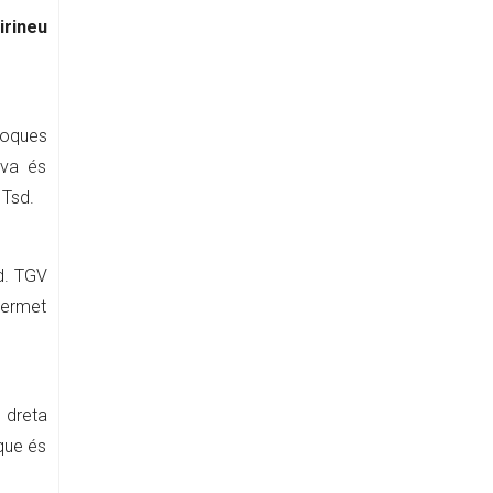
irineu
poques
ava és
 Tsd.
d. TGV
permet
 dreta
 que és