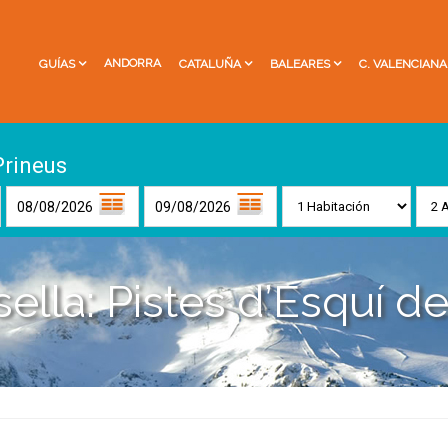
ANDORRA
GUÍAS
CATALUÑA
BALEARES
C. VALENCIANA
Prineus
ella: Pistes d’Esquí de