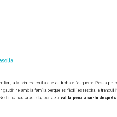
asella
iliar , a la primera cruïlla que es troba a l’esquerra. Passa pel 
r gaudir-ne amb la família perquè és fàcil i es respira la tranquil·li
No hi ha neu produïda, per això
val la pena anar-hi després