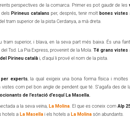
ferents perspectives de la comarca. Primer es pot gaudir de les
 dels
Pirineus catalans
per, després, tenir molt
bones vistes
 del tram superior de la pista Cerdanya, a mà dreta.
eu tram superior, i blava, en la seva part més baixa. És una fan
 del Tsd. La Pia Express, provenint de la Mola.
Té grans vistes
del Pirineu català
i, d’aquí li prové el nom de la pista.
 per experts
, la qual exigeix una bona forma física i moltes
s vistes com pel bon angle de pendent que té. S’agafa des de la
cionants de l’estació d’esquí La Masella.
ectada a la seva veïna,
La Molina
. El que es coneix com
Alp 2
ls hotels a
La Masella
i els hotels a
La Molina
són abundants.