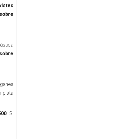
vistes
 sobre
tàstica
 sobre
 ganes
 pista
500
. Si