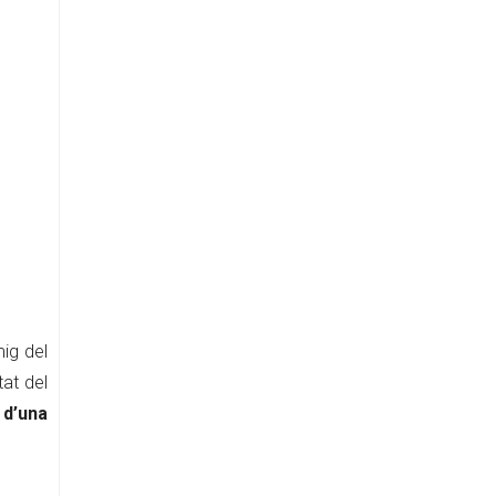
mig del
tat del
 d’una