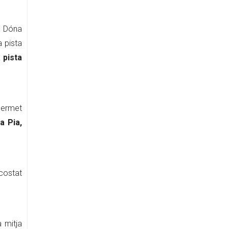
. Dóna
a pista
 pista
permet
a Pia,
 costat
a mitja