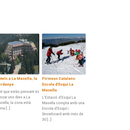
tels a La Masella, la
Pirineus Catalans:
erdanya
Escola d’Esquí La
Masella
 el que estàs pensant és
ssar uns dies a La
L’Estació d’Esquí La
sella, la zona està
Masella compta amb una
ena […]
Escola d’Esquí i
Snowboard amb més de
30 […]