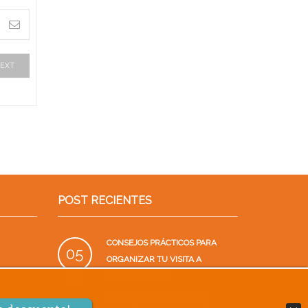
EXT
POST RECIENTES
CONSEJOS PRÁCTICOS PARA
05
ORGANIZAR TU VISITA A
PORTAVENTURA
SEP
by
Blog.DeMediterraning