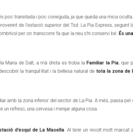
 és poc transitada i poc coneguda, ja que queda una mica oculta
ovenint de l’estació superior del Tsd. La Pia Express, seguint l
mbrívol per on transcorre fa que la neu s’hi conservi bé.
És una
e la Maria de Dalt, a mà dreta es troba la
Familiar la Pia
, que 
cobrir la tranquil·litat i la bellesa natural de
tota la zona de l
liar amb la zona inferior del sector de La Pia. A més, passa pel
re un refresc, una cervesa i menjar alguna cosa.
stació d’esquí de La Masella
. Al tenir un revolt molt marcat 