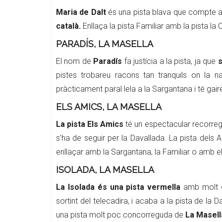
Maria de Dalt
és una pista blava que compte a
català.
Enllaça la pista Familiar amb la pista la
PARADÍS, LA MASELLA
El nom de
Paradís
fa justícia a la pista, ja que
s
pistes trobareu racons tan tranquils on la 
pràcticament paral·lela a la Sargantana i té gai
ELS AMICS, LA MASELLA
La pista Els Amics
té un espectacular recorre
s’ha de seguir per la Davallada. La pista dels 
enllaçar amb la Sargantana, la Familiar o amb el
ISOLADA, LA MASELLA
La Isolada
és una pista vermella
amb molt d’
sortint del telecadira, i acaba a la pista de la D
una pista molt poc concorreguda de
La Masell