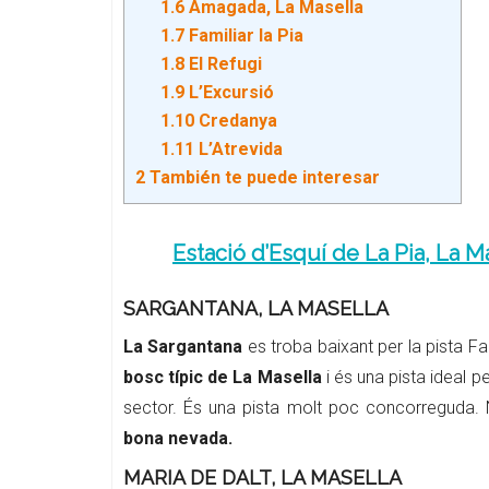
1.6
Amagada, La Masella
1.7
Familiar la Pia
1.8
El Refugi
1.9
L’Excursió
1.10
Credanya
1.11
L’Atrevida
2
También te puede interesar
Estació d’Esquí de La Pia, La M
SARGANTANA, LA MASELLA
La Sargantana
es troba baixant per la pista Fam
bosc típic de La Masella
i és una pista ideal pe
sector. És una pista molt poc concorreguda. 
bona nevada.
MARIA DE DALT, LA MASELLA