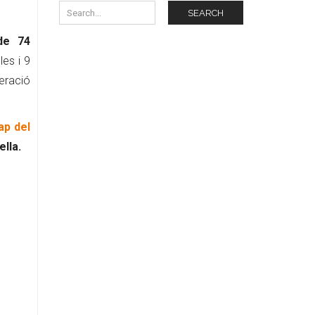
SEARCH
 de 74
les i 9
eració
ap del
ella.