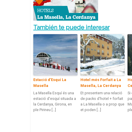
También te puede interesar
Estació d’Esquí La
Hotel més Forfait a La
Ho
Masella
Masella, La Cerdanya
C
La Masella Esquí és una
Et presentem una relació
Si
estació d'esquí situada a
de packs d'hotel + forfait
pa
la Cerdanya, Girona, en
a La Masella o a prop que
Ma
ple Pirineu […]
et poden […]
pl