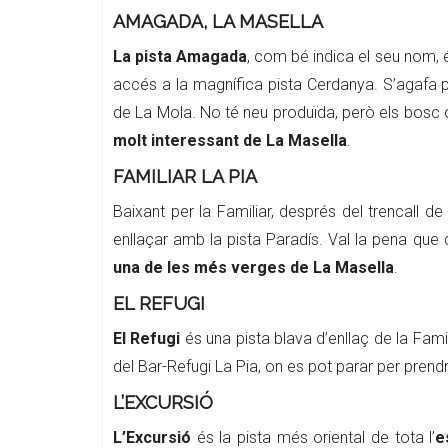
AMAGADA, LA MASELLA
La pista Amagada
, com bé indica el seu nom,
accés a la magnífica pista Cerdanya. S’agafa pr
de La Mola. No té neu produïda, però els bosc o
molt interessant de La Masella
.
FAMILIAR LA PIA
Baixant per la Familiar, després del trencall d
enllaçar amb la pista Paradís. Val la pena que des
una de les més verges de La Masella
.
EL REFUGI
El Refugi
és una pista blava d’enllaç de la Fami
del Bar-Refugi La Pia, on es pot parar per prend
L’EXCURSIÓ
L’Excursió
és la pista més oriental de tota l’
e