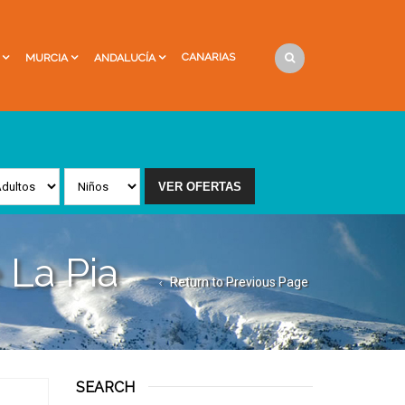
CANARIAS
MURCIA
ANDALUCÍA
 La Pia
Return to Previous Page
SEARCH