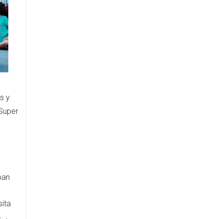
s y
 Super
pan
sita