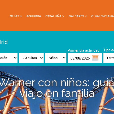
ANDORRA
GUÍAS
CATALUÑA
BALEARES
C. VALENCIANA
rid
Tipo a
Primer día actividad
Warner con niños: guía
viaje en familia