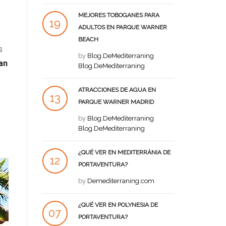
MEJORES TOBOGANES PARA
19
ADULTOS EN PARQUE WARNER
BEACH
JUL
s
by
Blog.DeMediterraning
an
Blog.DeMediterraning
ATRACCIONES DE AGUA EN
13
PARQUE WARNER MADRID
JUL
by
Blog.DeMediterraning
Blog.DeMediterraning
¿QUÉ VER EN MEDITERRÀNIA DE
12
PORTAVENTURA?
JUL
by
Demediterraning.com
¿QUÉ VER EN POLYNESIA DE
07
PORTAVENTURA?