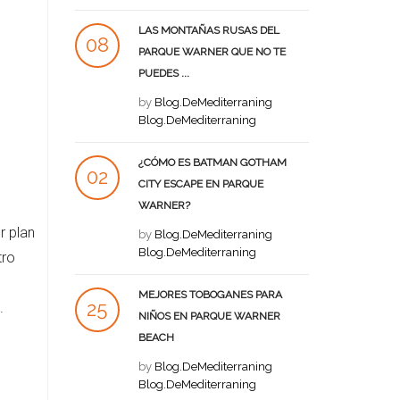
LAS MONTAÑAS RUSAS DEL
08
PARQUE WARNER QUE NO TE
PUEDES ...
AGO
by
Blog.DeMediterraning
Blog.DeMediterraning
¿CÓMO ES BATMAN GOTHAM
02
CITY ESCAPE EN PARQUE
WARNER?
AGO
r plan
by
Blog.DeMediterraning
Blog.DeMediterraning
tro
MEJORES TOBOGANES PARA
25
.
NIÑOS EN PARQUE WARNER
BEACH
JUL
by
Blog.DeMediterraning
Blog.DeMediterraning