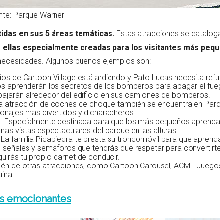
te: Parque Warner
tidas en sus 5 áreas temáticas.
Estas atracciones se catalog
 ellas especialmente creadas para los visitantes más peq
 necesidades. Algunos buenos ejemplos son:
ios de Cartoon Village está ardiendo y Pato Lucas necesita refu
iños aprenderán los secretos de los bomberos para apagar el fu
bajarán alrededor del edificio en sus camiones de bomberos.
ida atracción de coches de choque también se encuentra en Par
onajes más divertidos y dicharacheros.
s
: Especialmente destinada para que los más pequeños aprenda
unas vistas espectaculares del parque en las alturas.
: La familia Picapiedra te presta su troncomóvil para que aprend
e señales y semáforos que tendrás que respetar para convertirt
uirás tu propio carnet de conducir.
mbién de otras atracciones, como Cartoon Carousel, ACME Juego
ina!.
ás emocionantes