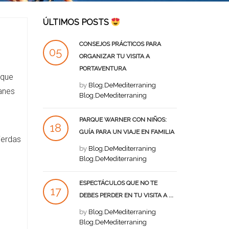
ÚLTIMOS POSTS
CONSEJOS PRÁCTICOS PARA
05
ORGANIZAR TU VISITA A
PORTAVENTURA
SEP
 que
by
Blog.DeMediterraning
anes
Blog.DeMediterraning
PARQUE WARNER CON NIÑOS:
18
GUÍA PARA UN VIAJE EN FAMILIA
ierdas
AGO
by
Blog.DeMediterraning
Blog.DeMediterraning
ESPECTÁCULOS QUE NO TE
17
DEBES PERDER EN TU VISITA A ...
AGO
by
Blog.DeMediterraning
Blog.DeMediterraning