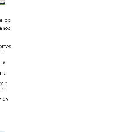
an por
ueños
,
erzos.
ego
que
n a
as a
e en
s de