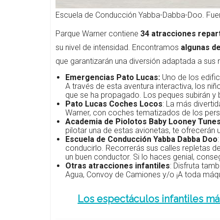
Escuela de Conducción Yabba-Dabba-Doo. Fuen
Parque Warner contiene
34 atracciones repar
su nivel de intensidad. Encontramos
algunas de
que garantizarán una diversión adaptada a sus
Emergencias Pato Lucas:
Uno de los edific
A través de esta aventura interactiva, los n
que se ha propagado. Los peques subirán y 
Pato Lucas Coches Locos
: La más divert
Warner, con coches tematizados de los pers
Academia de Piolotos Baby Looney Tune
pilotar una de estas avionetas, te ofrecerán 
Escuela de Conducción Yabba Dabba Doo
conducirlo. Recorrerás sus calles repletas d
un buen conductor. Si lo haces genial, conseg
Otras atracciones infantiles
: Disfruta ta
Agua, Convoy de Camiones y/o ¡A toda máqu
Los espectáculos infantiles m