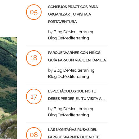
CONSEJOS PRÁCTICOS PARA
05
ORGANIZAR TU VISITA A
PORTAVENTURA
SEP
by
Blog.DeMediterraning
Blog.DeMediterraning
PARQUE WARNER CON NIÑOS:
18
GUÍA PARA UN VIAJE EN FAMILIA
AGO
by
Blog.DeMediterraning
Blog.DeMediterraning
ESPECTÁCULOS QUE NO TE
17
DEBES PERDER EN TU VISITA A ...
AGO
by
Blog.DeMediterraning
Blog.DeMediterraning
LAS MONTAÑAS RUSAS DEL
08
PARQUE WARNER QUE NO TE