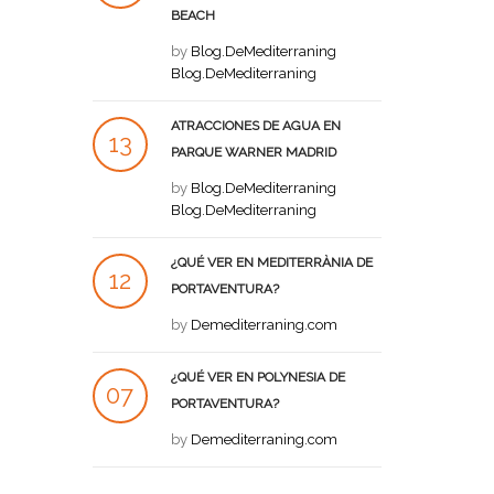
BEACH
JUL
by
Blog.DeMediterraning
Blog.DeMediterraning
ATRACCIONES DE AGUA EN
13
PARQUE WARNER MADRID
JUL
by
Blog.DeMediterraning
Blog.DeMediterraning
¿QUÉ VER EN MEDITERRÀNIA DE
12
PORTAVENTURA?
JUL
by
Demediterraning.com
¿QUÉ VER EN POLYNESIA DE
07
PORTAVENTURA?
JUL
by
Demediterraning.com