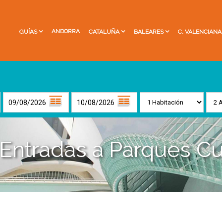
ANDORRA
GUÍAS
CATALUÑA
BALEARES
C. VALENCIANA
 Entradas a Parques Cu