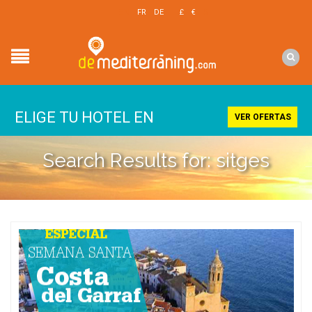
EN
FR
DE
£
€
$
ELIGE TU HOTEL EN
VER OFERTAS
Search Results for: sitges