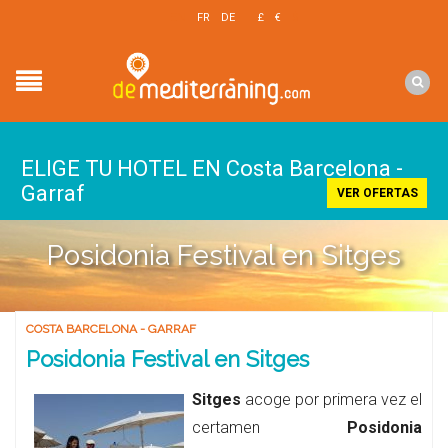
EN
FR
DE
£
€
$
ELIGE TU HOTEL EN Costa Barcelona -
Garraf
VER OFERTAS
Posidonia Festival en Sitges
COSTA BARCELONA - GARRAF
Posidonia Festival en Sitges
Sitges
acoge por primera vez el
certamen
Posidonia