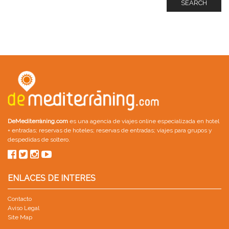
SEARCH
DeMediterràning.com
es una agencia de viajes online especializada en
hotel
+ entradas
;
reservas de hoteles
;
reservas de entradas
;
viajes para grupos
y
despedidas de soltero
.
ENLACES DE INTERES
Contacto
Aviso Legal
Site Map