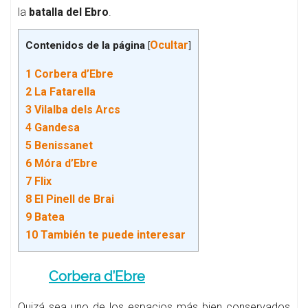
la
batalla del Ebro
.
Ocultar
Contenidos de la página
[
]
1
Corbera d’Ebre
2
La Fatarella
3
Vilalba dels Arcs
4
Gandesa
5
Benissanet
6
Móra d’Ebre
7
Flix
8
El Pinell de Brai
9
Batea
10
También te puede interesar
Corbera d’Ebre
Quizá sea uno de los espacios más bien conservados