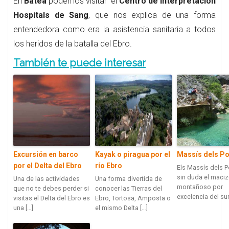
En
Batea
podemos visitar el
Centro de Interpretación
Hospitals de Sang
, que nos explica de una forma
entendedora como era la asistencia sanitaria a todos
los heridos de la batalla del Ebro.
También te puede interesar
Excursión en barco
Kayak o piragua por el
Massís dels Po
por el Delta del Ebro
río Ebro
Els Massís dels P
sin duda el maci
Una de las actividades
Una forma divertida de
montañoso por
que no te debes perder si
conocer las Tierras del
excelencia del sur
visitas el Delta del Ebro es
Ebro, Tortosa, Amposta o
una […]
el mismo Delta […]