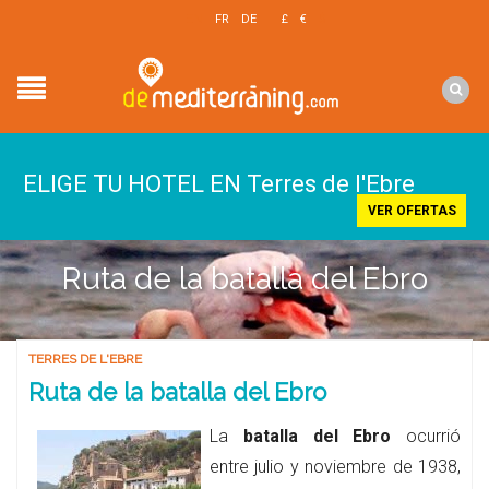
EN
FR
DE
£
€
$
ELIGE TU HOTEL EN Terres de l'Ebre
VER OFERTAS
Ruta de la batalla del Ebro
TERRES DE L'EBRE
Ruta de la batalla del Ebro
La
batalla del Ebro
ocurrió
entre julio y noviembre de 1938,