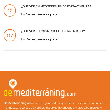
¿QUÉ VER EN MEDITERRÀNIA DE PORTAVENTURA?
12
by
Demediterraning.com
JUL
¿QUÉ VER EN POLYNESIA DE PORTAVENTURA?
07
by
Demediterraning.com
JUL
DeMediterràning.com
es una agencia de viajes online especializada en
hotel
+ entradas
;
reservas de hoteles
;
reservas de entradas
;
viajes para grupos
y