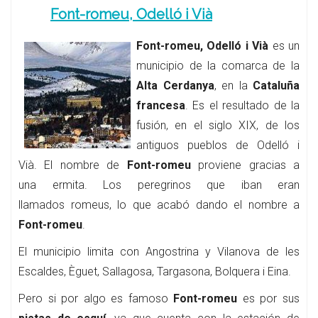
Font-romeu, Odelló i Vià
Font-romeu, Odelló i Vià
es un
municipio de la comarca de la
Alta Cerdanya
, en la
Cataluña
francesa
. Es el resultado de la
fusión, en el siglo XIX, de los
antiguos pueblos de Odelló i
Vià. El nombre de
Font-romeu
proviene gracias a
una ermita. Los peregrinos que iban eran
llamados romeus, lo que acabó dando el nombre a
Font-romeu
.
El municipio limita con Angostrina y Vilanova de les
Escaldes, Èguet, Sallagosa, Targasona, Bolquera i Eina.
Pero si por algo es famoso
Font-romeu
es por sus