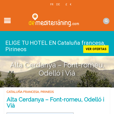
EN
FR
DE
£
€
$
ELIGE TU HOTEL EN Cataluña francesa,
Pirineos
VER OFERTAS
Alta Cerdanya – Font-romeu,
Odelló i Vià
CATALUÑA FRANCESA
,
PIRINEOS
Alta Cerdanya – Font-romeu, Odelló i
Vià