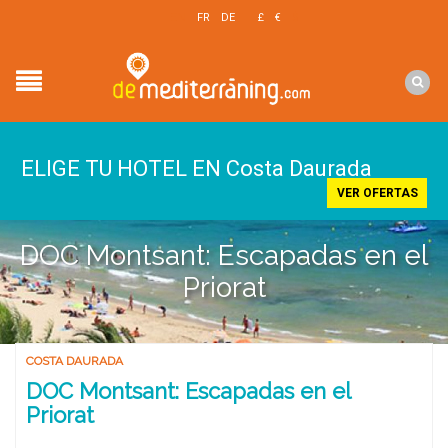
EN
FR
DE
£
€
$
ELIGE TU HOTEL EN Costa Daurada
VER OFERTAS
DOC Montsant: Escapadas en el
Priorat
COSTA DAURADA
DOC Montsant: Escapadas en el
Priorat