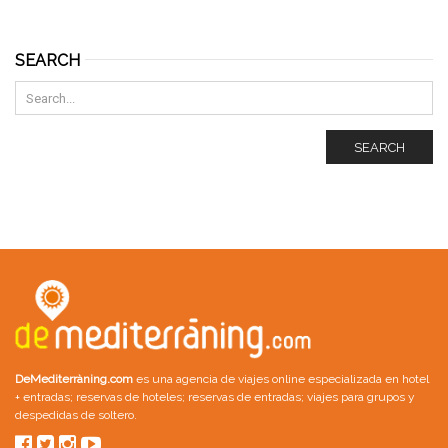
SEARCH
SEARCH
DeMediterràning.com
es una agencia de viajes online especializada en
hotel
+ entradas
;
reservas de hoteles
;
reservas de entradas
;
viajes para grupos
y
despedidas de soltero
.