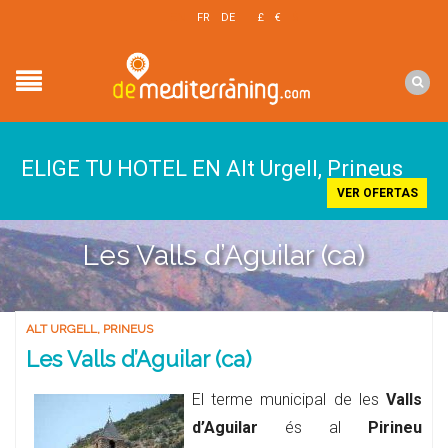
EN
FR
DE
£
€
$
ELIGE TU HOTEL EN Alt Urgell, Prineus
VER OFERTAS
Les Valls d’Aguilar (ca)
ALT URGELL
,
PRINEUS
Les Valls d’Aguilar (ca)
El terme municipal de les
Valls
d’Aguilar
és al
Pirineu