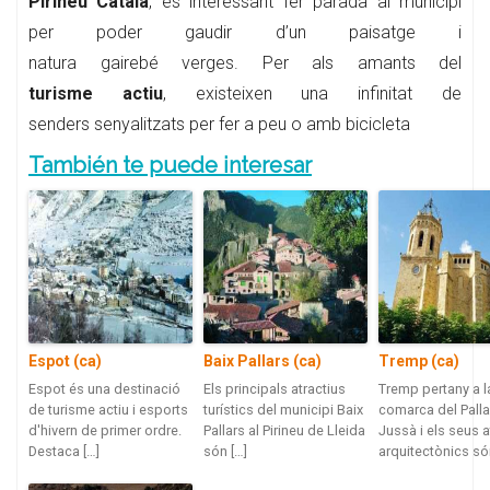
Pirineu Català
, és interessant fer parada al municipi
per poder gaudir d’un paisatge i
natura gairebé verges. Per als amants del
turisme actiu
, existeixen una infinitat de
senders senyalitzats per fer a peu o amb bicicleta
También te puede interesar
Espot (ca)
Baix Pallars (ca)
Tremp (ca)
Espot és una destinació
Els principals atractius
Tremp pertany a l
de turisme actiu i esports
turístics del municipi Baix
comarca del Palla
d'hivern de primer ordre.
Pallars al Pirineu de Lleida
Jussà i els seus a
Destaca […]
són […]
arquitectònics só