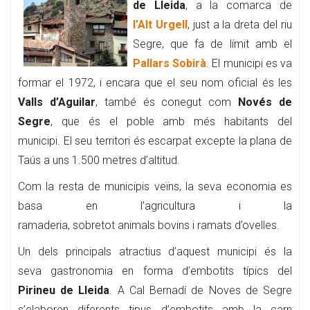
de Lleida
, a la comarca de
l’Alt Urgell
, just a la dreta del riu
Segre, que fa de límit amb el
Pallars Sobirà
. El municipi es va
formar el 1972, i encara que el seu nom oficial és les
Valls d’Aguilar
, també és conegut com
Novés de
Segre
, que és el poble amb més habitants del
municipi. El seu territori és escarpat excepte la plana de
Taús a uns 1.500 metres d’altitud.
Com la resta de municipis veïns, la seva economia es
basa en l’agricultura i la
ramaderia, sobretot animals bovins i ramats d’ovelles.
Un dels principals atractius d’aquest municipi és la
seva gastronomia en forma d’embotits típics del
Pirineu de Lleida
. A Cal Bernadí de Noves de Segre
s’elaboren diferents tipus d’embotits amb la carn