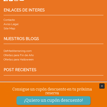
ENLACES DE INTERES
Contacto
Aviso Legal
Site Map
NUESTROS BLOGS
DeMediterraning.com
Ofertas para Fin de Año
Ofertas para Halloween
POST RECIENTES
CONSEJOS PRÁCTICOS PARA ORGANIZAR TU VISITA A
05
Consigue un cupón descuento en tu próxima
PORTAVENTURA
reserva
SEP
by
Blog.DeMediterraning Blog.DeMediterraning
¡Quiero un cupón descuento!