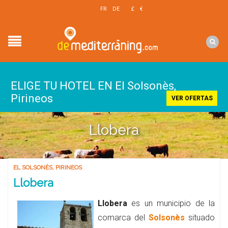
EN
FR
DE
£
€
$
ELIGE TU HOTEL EN El Solsonès,
Pirineos
VER OFERTAS
Llobera
EL SOLSONÈS
,
PIRINEOS
Llobera
Llobera
es un municipio de la
comarca del
Solsonès
situado