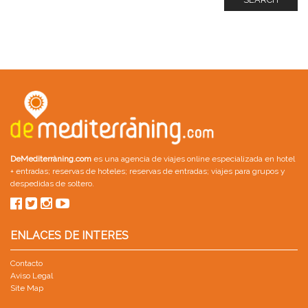
DeMediterràning.com
es una agencia de viajes online especializada en
hotel
+ entradas
;
reservas de hoteles
;
reservas de entradas
;
viajes para grupos
y
despedidas de soltero
.
ENLACES DE INTERES
Contacto
Aviso Legal
Site Map