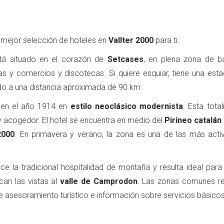
mejor selección de hoteles en
Vallter 2000
para ti:
stá situado en el corazón de
Setcases
, en plena zona de b
as y comercios y discotecas. Si quiere esquiar, tiene una esta
ado a una distancia aproximada de 90 km.
do en el año 1914 en
estilo neoclásico modernista
. Esta tota
 acogedor. El hotel se encuentra en medio del
Pirineo catalán
2000
. En primavera y verano, la zona es una de las más acti
rece la tradicional hospitalidad de montaña y resulta ideal par
can las vistas al
valle de Camprodon
. Las zonas comunes re
e asesoramiento turístico e información sobre servicios básicos