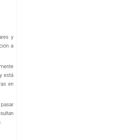
ares y
ción a
lmente
y está
vas en
a pasar
sultan
.