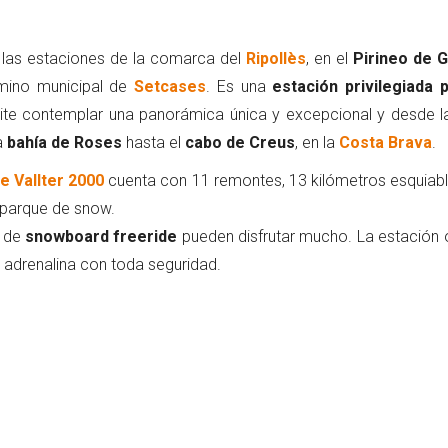
las estaciones de la comarca del
Ripollès
, en el
Pirineo de G
rmino municipal de
Setcases
. Es una
estación privilegiada 
ite contemplar una panorámica única y excepcional y desde l
a
bahía de Roses
hasta el
cabo de Creus
, en la
Costa Brava
.
e Vallter 2000
cuenta con 11 remontes, 13 kilómetros esquiabl
 parque de snow.
s de
snowboard freeride
pueden disfrutar mucho. La estación 
adrenalina con toda seguridad.