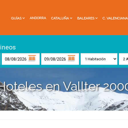
ANDORRA
GUÍAS
CATALUÑA
BALEARES
C. VALENCIANA
rineos
Hoteles en Vallter 200