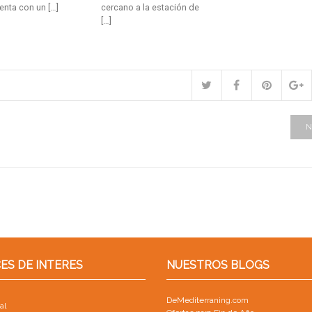
enta con un […]
cercano a la estación de
[…]
N
ES DE INTERES
NUESTROS BLOGS
DeMediterraning.com
al