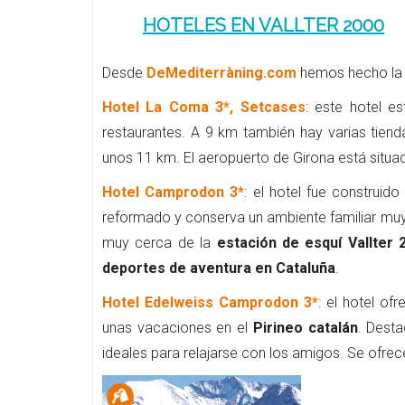
HOTELES EN VALLTER 2000
Desde
DeMediterràning.com
hemos hecho la 
Hotel La Coma 3*, Setcases
: este hotel e
restaurantes. A 9 km también hay varias tiend
unos 11 km. El aeropuerto de Girona está situ
Hotel Camprodon 3*
: el hotel fue construi
reformado y conserva un ambiente familiar muy
muy cerca de la
estación de esquí Vallter 
deportes de aventura en Cataluña
.
Hotel Edelweiss Camprodon 3*
: el hotel of
unas vacaciones en el
Pirineo catalán
. Desta
ideales para relajarse con los amigos. Se ofrec