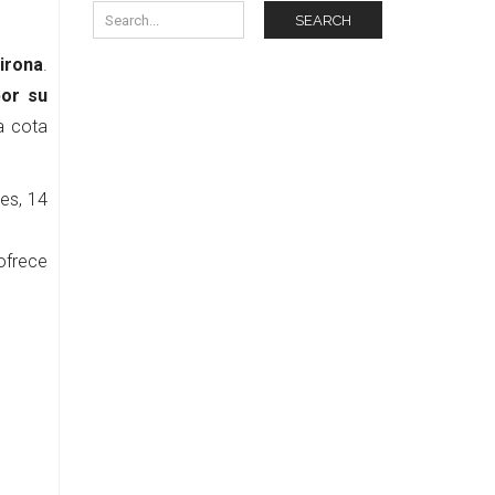
SEARCH
irona
.
por su
a cota
es, 14
ofrece