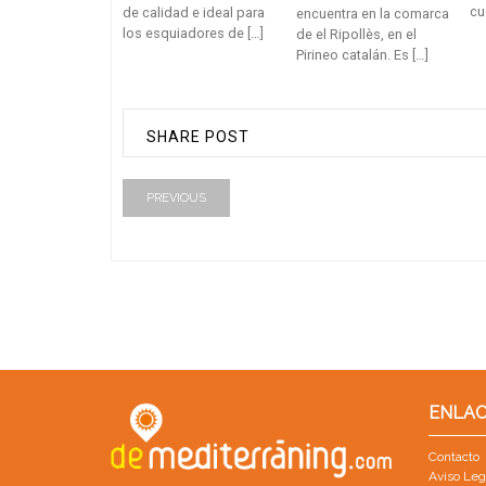
cu
de calidad e ideal para
encuentra en la comarca
los esquiadores de […]
de el Ripollès, en el
Pirineo catalán. Es […]
SHARE POST
PREVIOUS
ENLAC
Contacto
Aviso Leg