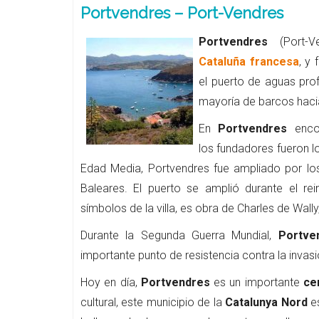
Portvendres – Port-Vendres
Portvendres
(Port-V
Cataluña francesa
, y
el puerto de aguas pro
mayoría de barcos hacia
En
Portvendres
encon
los fundadores fueron l
Edad Media, Portvendres fue ampliado por los
Baleares. El puerto se amplió durante el re
símbolos de la villa, es obra de Charles de Wall
Durante la Segunda Guerra Mundial,
Portv
importante punto de resistencia contra la invas
Hoy en día,
Portvendres
es un importante
ce
cultural, este municipio de la
Catalunya Nord
es