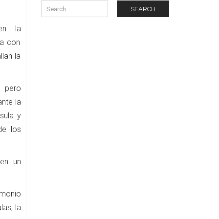
SEARCH
en la
ta con
ían la
, pero
nte la
sula y
de los
 en un
imonio
las, la