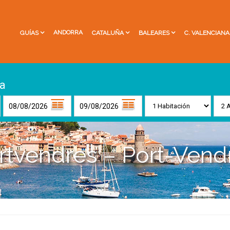
ANDORRA
GUÍAS
CATALUÑA
BALEARES
C. VALENCIANA
a
rtvendres – Port-Vend