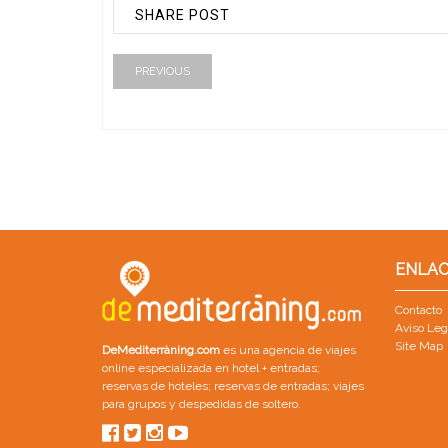
SHARE POST
PREVIOUS
ENLAC
Contacto
Aviso Leg
Site Map
DeMediterràning.com
es una agencia de viajes
online especializada en
hotel + entradas
;
reservas de hoteles
;
reservas de entradas
;
viajes
para grupos
y
despedidas de soltero
.