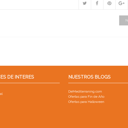
N
ES DE INTERES
NUESTROS BLOGS
DeMediterraning.com
al
Ofertas para Fin de Año
Ofertas para Halloween