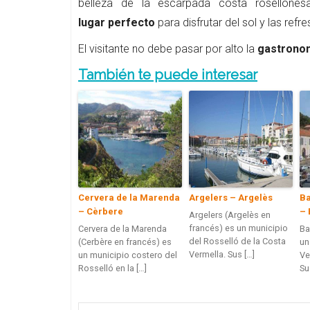
belleza de la escarpada costa rosellone
lugar perfecto
para disfrutar del sol y las ref
El visitante no debe pasar por alto la
gastrono
También te puede interesar
Cervera de la Marenda
Argelers – Argelès
Ba
– Cèrbere
– 
Argelers (Argelès en
francés) es un municipio
Cervera de la Marenda
Ba
del Rosselló de la Costa
(Cerbère en francés) es
un
Vermella. Sus […]
un municipio costero del
Ve
Rosselló en la […]
Su