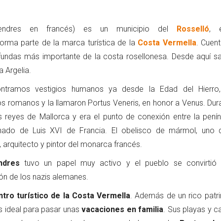
endres en francés) es un municipio del
Rosselló
, 
 forma parte de la marca turística de la
Costa Vermella
. Cuen
fundas más importante de la costa rosellonesa. Desde aquí sal
 Argelia.
tramos vestigios humanos ya desde la Edad del Hierro
os romanos y la llamaron Portus Veneris, en honor a Venus. Dura
 reyes de Mallorca y era el punto de conexión entre la penín
inado de Luis XVI de Francia. El obelisco de mármol, uno 
y, arquitecto y pintor del monarca francés.
endres
tuvo un papel muy activo y el pueblo se convirtió
ión de los nazis alemanes.
ntro turístico de la Costa Vermella
. Además de un rico patr
 ideal para pasar unas
vacaciones en familia
. Sus playas y ca