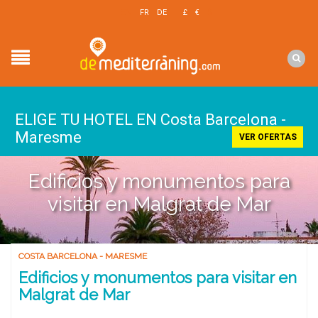
EN
FR
DE
£
€
$
ELIGE TU HOTEL EN Costa Barcelona -
Maresme
VER OFERTAS
Edificios y monumentos para
visitar en Malgrat de Mar
COSTA BARCELONA - MARESME
Edificios y monumentos para visitar en
Malgrat de Mar