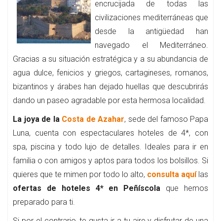
encrucijada de todas las
civilizaciones mediterráneas que
desde la antigüedad han
navegado el Mediterráneo.
Gracias a su situación estratégica y a su abundancia de
agua dulce, fenicios y griegos, cartagineses, romanos,
bizantinos y árabes han dejado huellas que descubrirás
dando un paseo agradable por esta hermosa localidad.
La joya de la
Costa de Azahar
, sede del famoso Papa
Luna, cuenta con espectaculares hoteles de 4*, con
spa, piscina y todo lujo de detalles. Ideales para ir en
familia o con amigos y aptos para todos los bolsillos. Si
quieres que te mimen por todo lo alto,
consulta aquí
las
ofertas de hoteles 4* en Peñíscola
que hemos
preparado para ti.
Si por el contrario, te gusta ir a tu aire y disfrutar de una