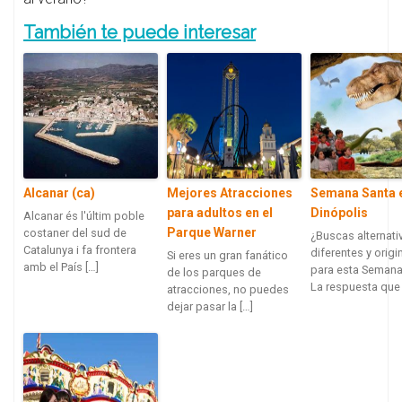
También te puede interesar
Alcanar (ca)
Mejores Atracciones
Semana Santa 
para adultos en el
Dinópolis
Alcanar és l'últim poble
Parque Warner
costaner del sud de
¿Buscas alternati
Catalunya i fa frontera
diferentes y origi
Si eres un gran fanático
amb el País […]
para esta Semana
de los parques de
La respuesta que 
atracciones, no puedes
dejar pasar la […]