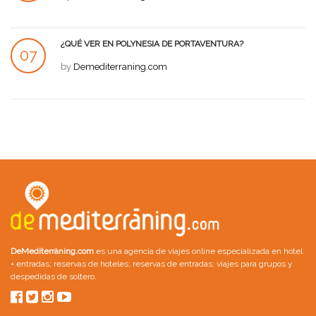
JUL
¿QUÉ VER EN POLYNESIA DE PORTAVENTURA?
07
by
Demediterraning.com
JUL
DeMediterràning.com
es una agencia de viajes online especializada en
hotel
+ entradas
;
reservas de hoteles
;
reservas de entradas
;
viajes para grupos
y
despedidas de soltero
.