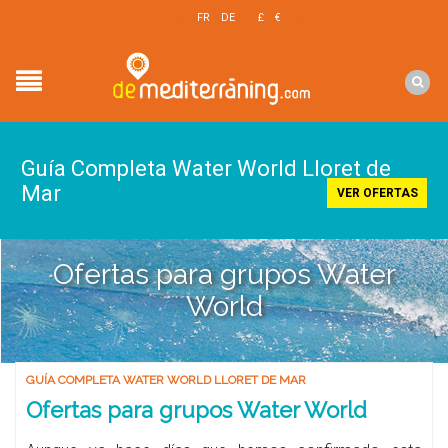
EN
FR
DE
£
€
$
Guía Completa Water World Lloret de
Mar
VER OFERTAS
Ofertas para grupos Water
World
GUÍA COMPLETA WATER WORLD LLORET DE MAR
Ofertas para grupos Water World