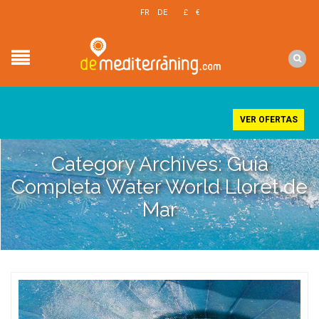
EN
FR
DE
£
€
$
VER OFERTAS
Category Archives: Guía
Completa Water World Lloret de
Mar