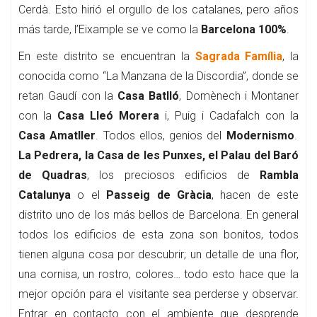
Cerdà. Esto hirió el orgullo de los catalanes, pero años
más tarde, l’Eixample se ve como la
Barcelona 100%
.
En este distrito se encuentran la
Sagrada Família
, la
conocida como “La Manzana de la Discordia”, donde se
retan Gaudí con la
Casa Batlló
, Domènech i Montaner
con la
Casa Lleó Morera
i, Puig i Cadafalch con la
Casa Amatller
. Todos ellos, genios del
Modernismo
.
La Pedrera, la Casa de les Punxes, el Palau del Baró
de Quadras
, los preciosos edificios de
Rambla
Catalunya
o el
Passeig de Gràcia
, hacen de este
distrito uno de los más bellos de Barcelona. En general
todos los edificios de esta zona son bonitos, todos
tienen alguna cosa por descubrir; un detalle de una flor,
una cornisa, un rostro, colores… todo esto hace que la
mejor opción para el visitante sea perderse y observar.
Entrar en contacto con el ambiente que desprende