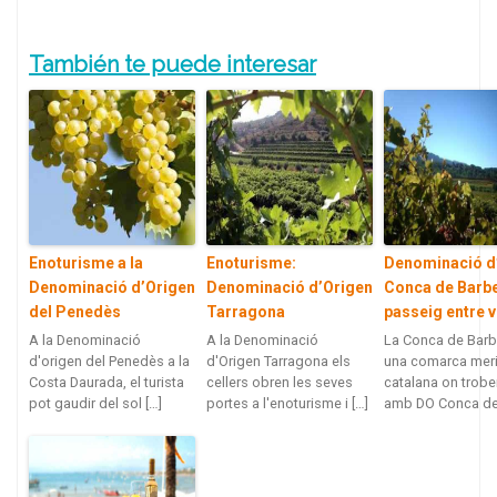
También te puede interesar
Enoturisme a la
Enoturisme:
Denominació d
Denominació d’Origen
Denominació d’Origen
Conca de Barbe
del Penedès
Tarragona
passeig entre v
A la Denominació
A la Denominació
La Conca de Barb
d'origen del Penedès a la
d'Origen Tarragona els
una comarca meri
Costa Daurada, el turista
cellers obren les seves
catalana on trobe
pot gaudir del sol […]
portes a l'enoturisme i […]
amb DO Conca de