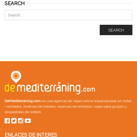
SEARCH
SEARCH
DeMediterràning.com
es una agencia de viajes online especializada en
hotel
+ entradas
;
reservas de hoteles
;
reservas de entradas
;
viajes para grupos
y
despedidas de soltero
.
ENLACES DE INTERES