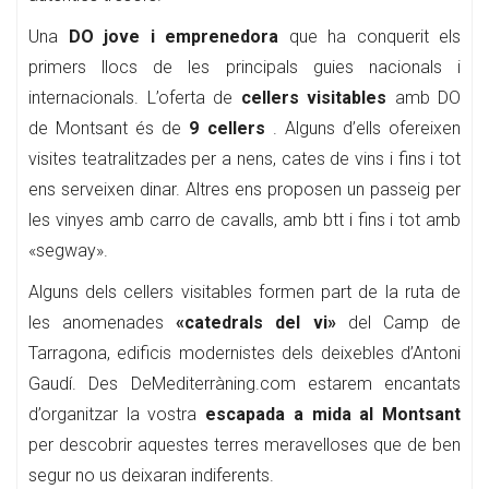
Una
DO jove i emprenedora
que ha conquerit els
primers llocs de les principals guies nacionals i
internacionals. L’oferta de
cellers visitables
amb DO
de Montsant és de
9 cellers
. Alguns d’ells ofereixen
visites teatralitzades per a nens, cates de vins i fins i tot
ens serveixen dinar. Altres ens proposen un passeig per
les vinyes amb carro de cavalls, amb btt i fins i tot amb
«segway».
Alguns dels cellers visitables formen part de la ruta de
les anomenades
«catedrals del vi»
del Camp de
Tarragona, edificis modernistes dels deixebles d’Antoni
Gaudí. Des DeMediterràning.com estarem encantats
d’organitzar la vostra
escapada a mida al Montsant
per descobrir aquestes terres meravelloses que de ben
segur no us deixaran indiferents.