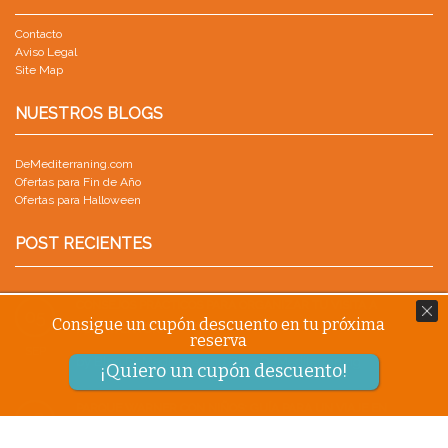
Contacto
Aviso Legal
Site Map
NUESTROS BLOGS
DeMediterraning.com
Ofertas para Fin de Año
Ofertas para Halloween
POST RECIENTES
CONSEJOS PRÁCTICOS PARA ORGANIZAR TU VISITA A
05
Consigue un cupón descuento en tu próxima
PORTAVENTURA
reserva
SEP
by
Blog.DeMediterraning Blog.DeMediterraning
¡Quiero un cupón descuento!
PARQUE WARNER CON NIÑOS: GUÍA PARA UN VIAJE EN
18
FAMILIA