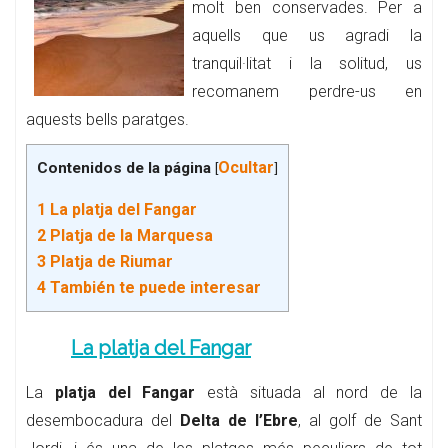
molt ben conservades. Per a
aquells que us agradi la
tranquil·litat i la solitud, us
recomanem perdre-us en
aquests bells paratges.
Ocultar
Contenidos de la página
[
]
1
La platja del Fangar
2
Platja de la Marquesa
3
Platja de Riumar
4
También te puede interesar
La platja del Fangar
La
platja del Fangar
està situada al nord de la
desembocadura del
Delta de l’Ebre
, al golf de Sant