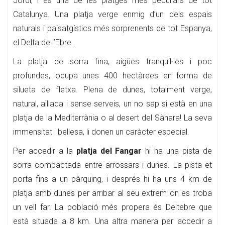
Jordi, i és una de les platges més peculiars de tot
Catalunya. Una platja verge enmig d’un dels espais
naturals i paisatgístics més sorprenents de tot Espanya,
el Delta de l’Ebre .
La platja de sorra fina, aigües tranquil·les i poc
profundes, ocupa unes 400 hectàrees en forma de
silueta de fletxa. Plena de dunes, totalment verge,
natural, aïllada i sense serveis, un no sap si està en una
platja de la Mediterrània o al desert del Sàhara! La seva
immensitat i bellesa, li donen un caràcter especial.
Per accedir a la
platja del Fangar
hi ha una pista de
sorra compactada entre arrossars i dunes. La pista et
porta fins a un pàrquing, i després hi ha uns 4 km de
platja amb dunes per arribar al seu extrem on es troba
un vell far. La població més propera és Deltebre que
està situada a 8 km. Una altra manera per accedir a