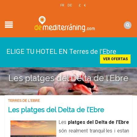
EN
FR
DE
£
€
$
ELIGE TU HOTEL EN Terres de l'Ebre
VER OFERTAS
Les platges del Delta de l’Ebre
TERRES DE L'EBRE
Les platges del Delta de l’Ebre
Les
platges del Delta de l’Ebre
són realment tranquil·les i estan