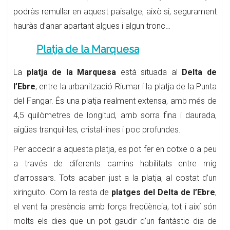
podràs remullar en aquest paisatge, això si, segurament
hauràs d’anar apartant algues i algun tronc…
Platja de la Marquesa
La
platja de la Marquesa
està situada al
Delta de
l’Ebre
, entre la urbanització Riumar i la platja de la Punta
del Fangar. És una platja realment extensa, amb més de
4,5 quilòmetres de longitud, amb sorra fina i daurada,
aigües tranquil·les, cristal·lines i poc profundes.
Per accedir a aquesta platja, es pot fer en cotxe o a peu
a través de diferents camins habilitats entre mig
d’arrossars. Tots acaben just a la platja, al costat d’un
xiringuito. Com la resta de
platges del Delta de l’Ebre
,
el vent fa presència amb força freqüència, tot i així són
molts els dies que un pot gaudir d’un fantàstic dia de