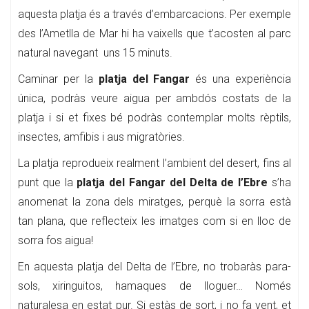
aquesta platja és a través d’embarcacions. Per exemple
des l’Ametlla de Mar hi ha vaixells que t’acosten al parc
natural navegant uns 15 minuts.
Caminar per la
platja del Fangar
és una experiència
única, podràs veure aigua per ambdós costats de la
platja i si et fixes bé podràs contemplar molts rèptils,
insectes, amfibis i aus migratòries.
La platja reprodueix realment l’ambient del desert, fins al
punt que la
platja del Fangar del Delta de l’Ebre
s’ha
anomenat la zona dels miratges, perquè la sorra està
tan plana, que reflecteix les imatges com si en lloc de
sorra fos aigua!
En aquesta platja del Delta de l’Ebre, no trobaràs para-
sols, xiringuitos, hamaques de lloguer… Només
naturalesa en estat pur. Si estàs de sort, i no fa vent, et