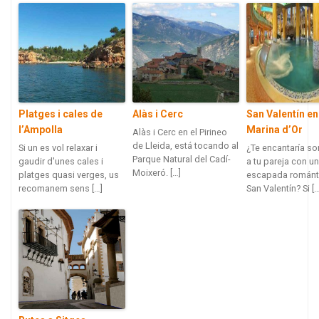
Platges i cales de
Alàs i Cerc
San Valentín en
l’Ampolla
Marina d’Or
Alàs i Cerc en el Pirineo
de Lleida, está tocando al
Si un es vol relaxar i
¿Te encantaría so
Parque Natural del Cadí-
gaudir d'unes cales i
a tu pareja con u
Moixeró. […]
platges quasi verges, us
escapada románt
recomanem sens […]
San Valentín? Si […