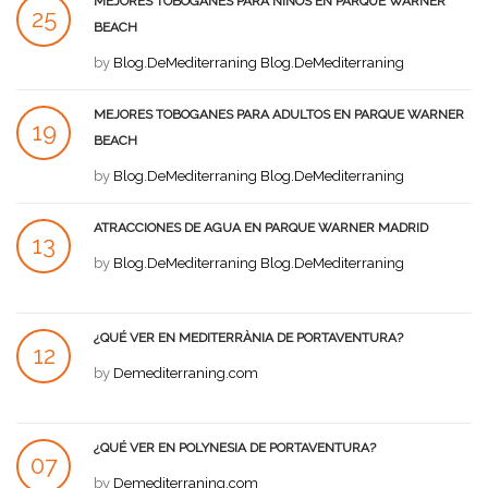
MEJORES TOBOGANES PARA NIÑOS EN PARQUE WARNER
25
BEACH
JUL
by
Blog.DeMediterraning Blog.DeMediterraning
MEJORES TOBOGANES PARA ADULTOS EN PARQUE WARNER
19
BEACH
JUL
by
Blog.DeMediterraning Blog.DeMediterraning
ATRACCIONES DE AGUA EN PARQUE WARNER MADRID
13
by
Blog.DeMediterraning Blog.DeMediterraning
JUL
¿QUÉ VER EN MEDITERRÀNIA DE PORTAVENTURA?
12
by
Demediterraning.com
JUL
¿QUÉ VER EN POLYNESIA DE PORTAVENTURA?
07
by
Demediterraning.com