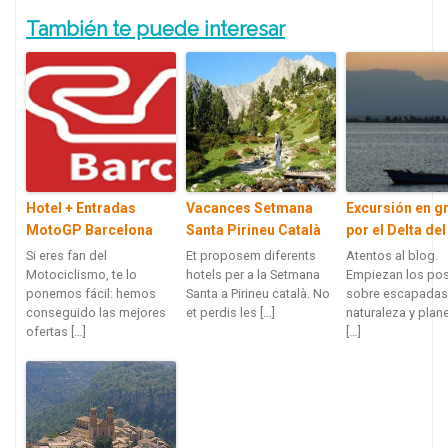
También te puede interesar
Hotel + Entradas
Vacances Setmana
Excursión en g
MotoGP Barcelona
Santa Pirineu Català
por el Delta de
Si eres fan del
Et proposem diferents
Atentos al blog.
Motociclismo, te lo
hotels per a la Setmana
Empiezan los po
ponemos fácil: hemos
Santa a Pirineu català. No
sobre escapadas 
conseguido las mejores
et perdis les […]
naturaleza y plane
ofertas […]
[…]