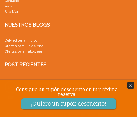
Contacto
Aviso Legal
Site Map
NUESTROS BLOGS
DeMediterraning.com
Ofertas para Fin de Año
Ofertas para Halloween
POST RECIENTES
CONSEJOS PRÁCTICOS PARA ORGANIZAR TU VISITA A
05
Consigue un cupón descuento en tu próxima
PORTAVENTURA
reserva
SEP
by
Blog.DeMediterraning Blog.DeMediterraning
¡Quiero un cupón descuento!
PARQUE WARNER CON NIÑOS: GUÍA PARA UN VIAJE EN
18
FAMILIA
AGO
by
Blog.DeMediterraning Blog.DeMediterraning