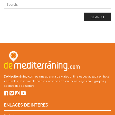
SEARCH
DeMediterràning.com
es una agencia de viajes online especializada en
hotel
+ entradas
;
reservas de hoteles
;
reservas de entradas
;
viajes para grupos
y
despedidas de soltero
.
ENLACES DE INTERES