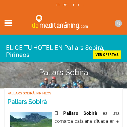
EN
FR
DE
£
€
$
ELIGE TU HOTEL EN Pallars Sobirà,
Pirineos
VER OFERTAS
Pallars Sobirà
PALLARS SOBIRÀ
,
PIRINEOS
Pallars Sobirà
El
Pallars Sobirà
es una
comarca catalana situada en el