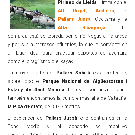
Pirineo de Lleida
. Limita con el
Alt Urgell
,
Andorra
, el
Pallars Jussà
, Occitania y la
Alta Ribagorça
. La
comarca está vertebrada por el río Noguera Pallaresa
y por sus numerosos afluentes, lo que la convierte en
un lugar ideal para practicar deportes de aventura
como el piragüismo o el kayak.
La mayor parte del
Pallars Sobirà
está protegido,
sobre todo el
Parque Nacional de Aigüestortes i
Estany de Sant Maurici
. En esta comarca leridana
también encontramos la cumbre más alta de Cataluña,
la Pica d’Estats
, de 3.143 metros.
El esplendor del
Pallars Jussà
lo encontramos en la
Edad Media y el condado se mantuvo
hasta el 1487, hasta que València d’Àneu cayó y