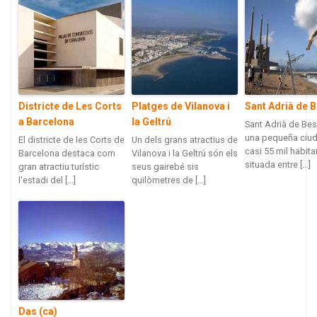
Districte de Les Corts
Platges de Vilanova i
Sant Adrià de 
a Barcelona
la Geltrú
Sant Adrià de Be
una pequeña ciu
El districte de les Corts de
Un dels grans atractius de
casi 55 mil habit
Barcelona destaca com
Vilanova i la Geltrú són els
situada entre […]
gran atractiu turístic
seus gairebé sis
l'estadi del […]
quilòmetres de […]
Das (ca)