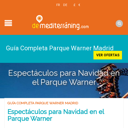
EN
FR
DE
£
€
$
Guía Completa Parque Warner Madrid
VER OFERTAS
Espectáculos para Navidad en
el Parque Warner
GUÍA COMPLETA PARQUE WARNER MADRID
Espectáculos para Navidad en el
Parque Warner