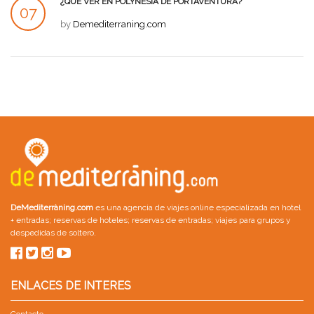
¿QUÉ VER EN POLYNESIA DE PORTAVENTURA?
07
by
Demediterraning.com
JUL
DeMediterràning.com
es una agencia de viajes online especializada en
hotel
+ entradas
;
reservas de hoteles
;
reservas de entradas
;
viajes para grupos
y
despedidas de soltero
.
ENLACES DE INTERES
Contacto