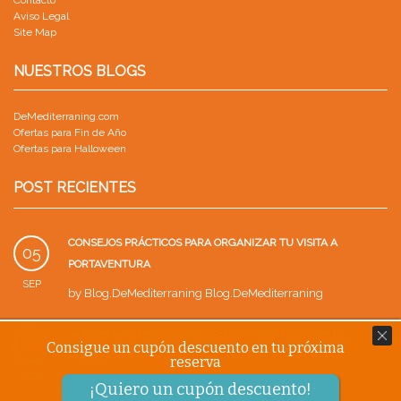
Aviso Legal
Site Map
NUESTROS BLOGS
DeMediterraning.com
Ofertas para Fin de Año
Ofertas para Halloween
POST RECIENTES
CONSEJOS PRÁCTICOS PARA ORGANIZAR TU VISITA A
05
PORTAVENTURA
SEP
by
Blog.DeMediterraning Blog.DeMediterraning
PARQUE WARNER CON NIÑOS: GUÍA PARA UN VIAJE EN
18
Consigue un cupón descuento en tu próxima
FAMILIA
reserva
AGO
by
Blog.DeMediterraning Blog.DeMediterraning
¡Quiero un cupón descuento!