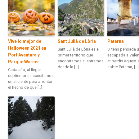
Vive lo mejor de
Sant Julià de Lòria
Paterna
Halloween 2021 en
Sant Julià de Lòria es el
Si tens pensada 
Port Aventura y
primer territorio que
escapada a Valèn
encontramos si entramos
et perdis aquest a
Parque Warner
desde la […]
sobre Paterna, […]
Cada año, al llegar
septiembre, necesitamos
un aliciente para afrontar
el hecho de que […]