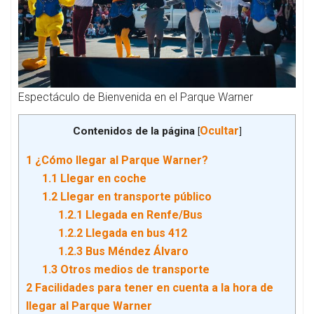
Espectáculo de Bienvenida en el Parque Warner
Ocultar
Contenidos de la página
[
]
1
¿Cómo llegar al Parque Warner?
1.1
Llegar en coche
1.2
Llegar en transporte público
1.2.1
Llegada en Renfe/Bus
1.2.2
Llegada en bus 412
1.2.3
Bus Méndez Álvaro
1.3
Otros medios de transporte
2
Facilidades para tener en cuenta a la hora de
llegar al Parque Warner