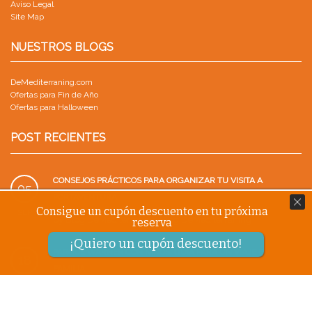
Aviso Legal
Site Map
NUESTROS BLOGS
DeMediterraning.com
Ofertas para Fin de Año
Ofertas para Halloween
POST RECIENTES
CONSEJOS PRÁCTICOS PARA ORGANIZAR TU VISITA A
05
PORTAVENTURA
Consigue un cupón descuento en tu próxima
SEP
by
Blog.DeMediterraning Blog.DeMediterraning
reserva
¡Quiero un cupón descuento!
PARQUE WARNER CON NIÑOS: GUÍA PARA UN VIAJE EN
18
FAMILIA
AGO
by
Blog.DeMediterraning Blog.DeMediterraning