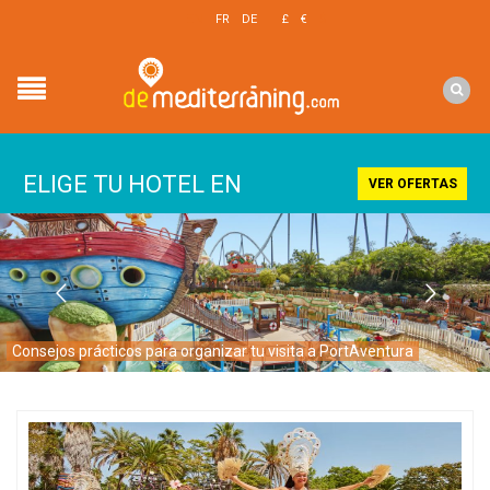
EN
FR
DE
£
€
$
ELIGE TU HOTEL EN
VER OFERTAS