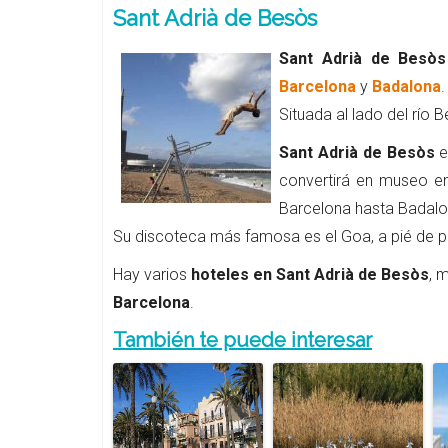
Sant Adrià de Besòs
Sant Adrià de Besòs
Barcelona
y
Badalona
.
Situada al lado del río
Sant Adrià de Besòs
e
convertirá en museo e
Barcelona hasta Badalo
Su discoteca más famosa es el Goa, a pié de p
Hay varios
hoteles en Sant Adrià de Besòs
, 
Barcelona
.
También te puede interesar