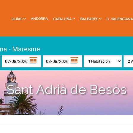
ANDORRA
GUÍAS
CATALUÑA
BALEARES
C. VALENCIANA
ona - Maresme
Sant Adrià de Besòs