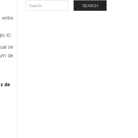
SEARCH
 entre
lo XI.
ual se
rum de
s de