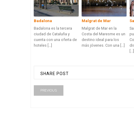
Badalona
Malgrat de Mar
Sa
Badalona es la tercera
Malgrat de Mar en la
Sa
ciudad de Cataluña y
Costa del Maresme es un
pu
cuenta con una oferta de
destino ideal para los
Co
hoteles […]
más jóvenes. Con una […]
di
[…]
SHARE POST
PREVIOUS