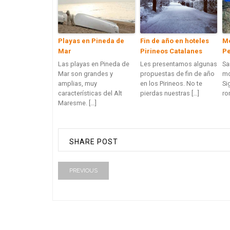
Playas en Pineda de
Fin de año en hoteles
Mo
Mar
Pirineos Catalanes
Pe
Las playas en Pineda de
Les presentamos algunas
Sa
Mar son grandes y
propuestas de fin de año
mo
amplias, muy
en los Pirineos. No te
Si
características del Alt
pierdas nuestras […]
ro
Maresme. […]
SHARE POST
PREVIOUS