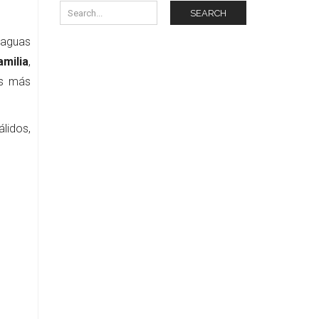
SEARCH
 aguas
amilia
,
os más
lidos,