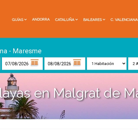
ANDORRA
GUÍAS
CATALUÑA
BALEARES
C. VALENCIANA
ona - Maresme
layas en Malgrat de M