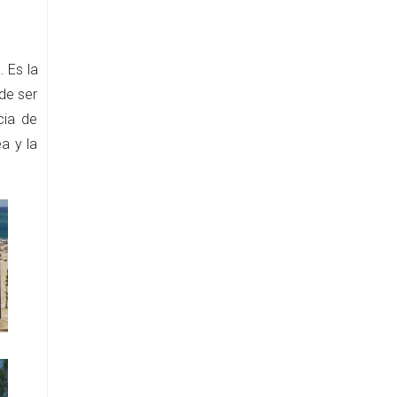
 Es la
de ser
cia de
a y la