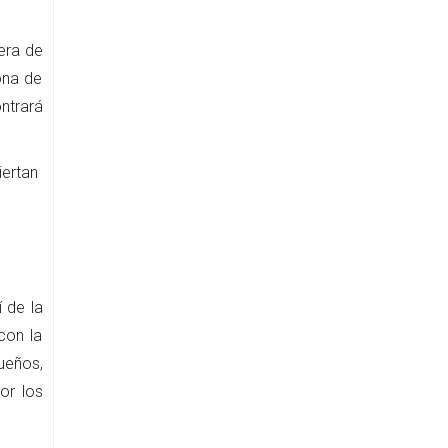
iera de
ona de
ntrará
iertan
 de la
con la
ueños,
or los