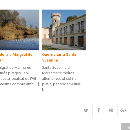
tura a Malgrat de
Què visitar a Santa
ar
Susanna
lgrat de Mar no és
Santa Susanna al
més platges i sol.
Maresme té moltes
uesta localitat de l'Alt
alternatives al sol i la
resme compta amb […]
platja, per poder visitar:
[…]
N