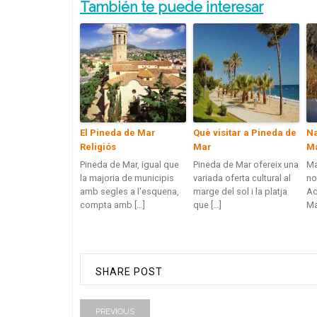
También te puede interesar
El Pineda de Mar
Què visitar a Pineda de
Na
Religiós
Mar
M
Pineda de Mar, igual que
Pineda de Mar ofereix una
Ma
la majoria de municipis
variada oferta cultural al
no
amb segles a l'esquena,
marge del sol i la platja
Aq
compta amb […]
que […]
Ma
SHARE POST
PREVIOUS