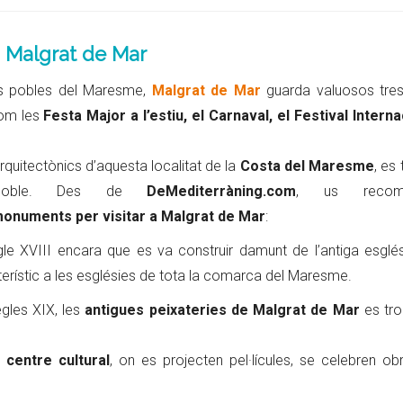
 a Malgrat de Mar
s pobles del Maresme,
Malgrat de Mar
guarda valuosos tres
com les
Festa Major a l’estiu, el Carnaval, el Festival Interna
arquitectònics d’aquesta localitat de la
Costa del Maresme
, es
 poble. Des de
DeMediterràning.com
, us recom
 monuments per visitar a Malgrat de Mar
:
gle XVIII encara que es va construir damunt de l’antiga esglés
terístic a les esglésies de tota la comarca del Maresme.
egles XIX, les
antigues peixateries de Malgrat de Mar
es tro
centre cultural
, on es projecten pel·lícules, se celebren ob