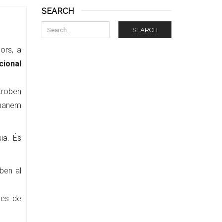
SEARCH
SEARCH
ors, a
cional
 troben
anem
ia. És
ben al
res de