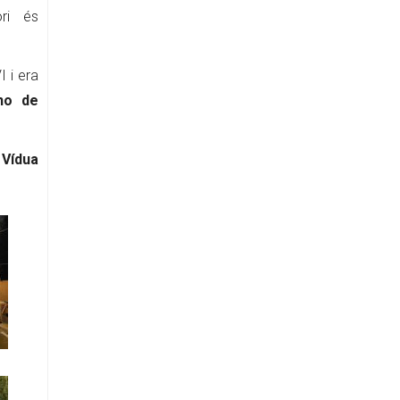
ori és
I i era
no de
 Vídua