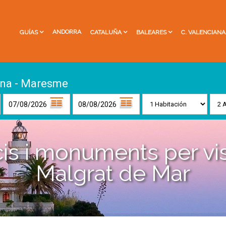
ANDORRA
GUÍAS
CATALUÑA
BALEARES
C. VALENCIANA
ona - Maresme
cis i monuments per vis
Malgrat de Mar