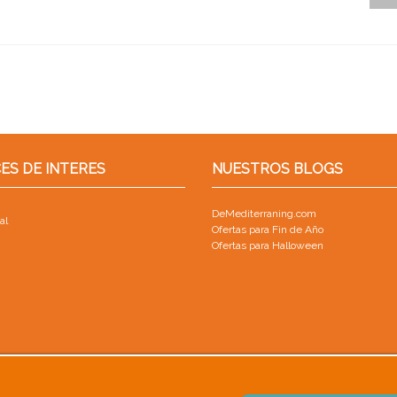
ES DE INTERES
NUESTROS BLOGS
DeMediterraning.com
al
Ofertas para Fin de Año
Ofertas para Halloween