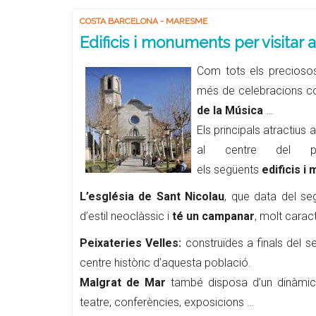
COSTA BARCELONA - MARESME
Edificis i monuments per visitar
Com tots els precioso
més de celebracions 
de la Música
…
Els principals atractius 
al centre del
els següents
edificis i
L’església de Sant Nicolau
, que data del se
d’estil neoclàssic i
té un campanar
, molt carac
Peixateries Velles:
construïdes a finals del s
centre històric d’aquesta població.
Malgrat de Mar
també disposa d’un dinàmic
teatre, conferències, exposicions …