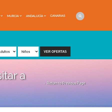
CANARIAS
MURCIA
ANDALUCÍA
itar a
Return to Previous Page