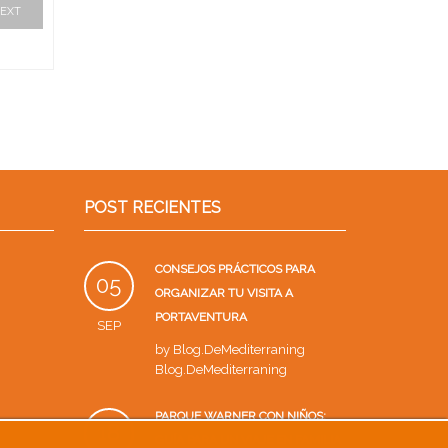
EXT
POST RECIENTES
CONSEJOS PRÁCTICOS PARA
05
ORGANIZAR TU VISITA A
PORTAVENTURA
SEP
by
Blog.DeMediterraning
Blog.DeMediterraning
PARQUE WARNER CON NIÑOS:
18
GUÍA PARA UN VIAJE EN FAMILIA