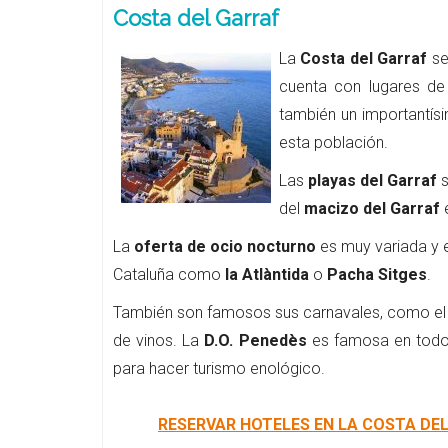
Costa del Garraf
La
Costa del Garraf
se
cuenta con lugares d
también un importantísi
esta población.
Las
playas del Garraf
s
del
macizo del Garraf
e
La
oferta de ocio nocturno
es muy variada y 
Cataluña como
la Atlàntida
o
Pacha Sitges
.
También son famosos sus carnavales, como e
de vinos. La
D.O. Penedès
es famosa en todo 
para hacer turismo enológico.
RESERVAR HOTELES EN LA COSTA DE