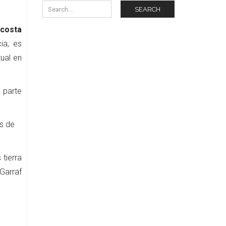
SEARCH
 costa
ia, es
ual en
a parte
s de
 tierra
Garraf