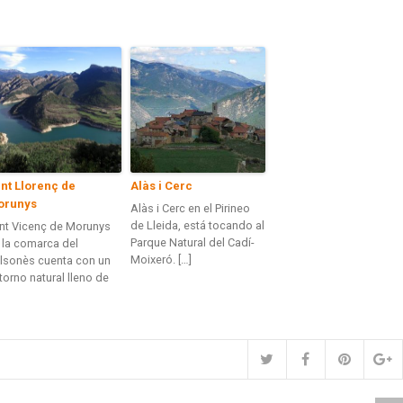
nt Llorenç de
Alàs i Cerc
orunys
Alàs i Cerc en el Pirineo
de Lleida, está tocando al
nt Vicenç de Morunys
Parque Natural del Cadí-
 la comarca del
Moixeró. […]
lsonès cuenta con un
torno natural lleno de