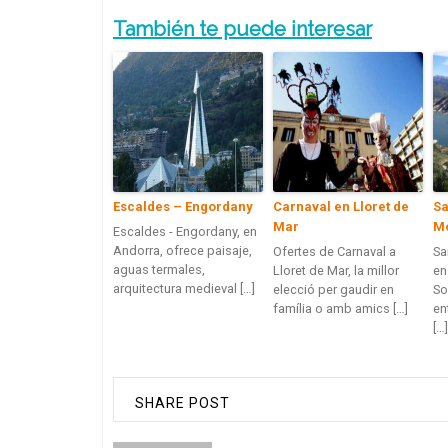
También te puede interesar
Escaldes – Engordany
Carnaval en Lloret de
Sa
Mar
M
Escaldes - Engordany, en
Andorra, ofrece paisaje,
Ofertes de Carnaval a
Sa
aguas termales,
Lloret de Mar, la millor
en
arquitectura medieval […]
elecció per gaudir en
So
família o amb amics […]
en
[…]
SHARE POST