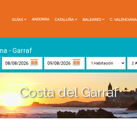
ANDORRA
GUÍAS
CATALUÑA
BALEARES
C. VALENCIANA
a - Garraf
Costa del Garraf