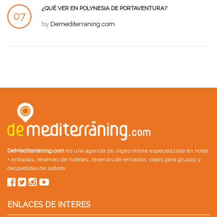
¿QUÉ VER EN POLYNESIA DE PORTAVENTURA?
07
by
Demediterraning.com
JUL
DeMediterràning.com
es una agencia de viajes online especializada en
hotel
+ entradas
;
reservas de hoteles
;
reservas de entradas
;
viajes para grupos
y
despedidas de soltero
.
ENLACES DE INTERES