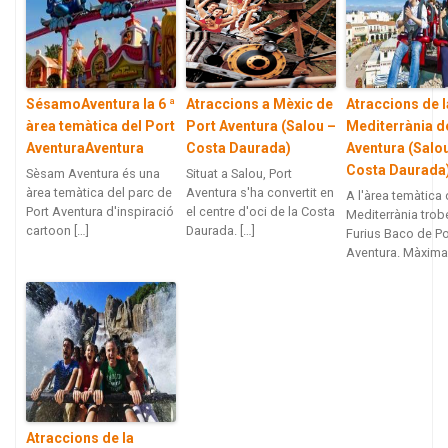
SésamoAventura la 6 ª
Atraccions a Mèxic de
Atraccions de l
àrea temàtica del Port
Port Aventura (Salou –
Mediterrània d
AventuraAventura
Costa Daurada)
Aventura (Salo
Costa Daurada
Sèsam Aventura és una
Situat a Salou, Port
àrea temàtica del parc de
Aventura s'ha convertit en
A l'àrea temàtica 
Port Aventura d'inspiració
el centre d'oci de la Costa
Mediterrània trob
cartoon […]
Daurada. […]
Furius Baco de Po
Aventura. Màxima 
Atraccions de la