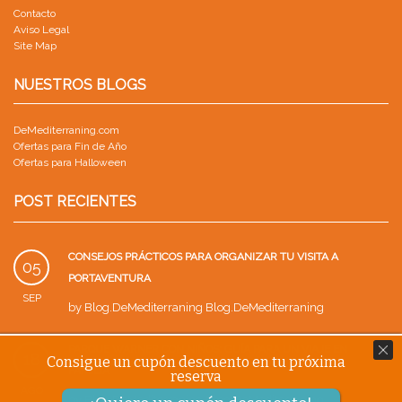
Contacto
Aviso Legal
Site Map
NUESTROS BLOGS
DeMediterraning.com
Ofertas para Fin de Año
Ofertas para Halloween
POST RECIENTES
CONSEJOS PRÁCTICOS PARA ORGANIZAR TU VISITA A
05
PORTAVENTURA
SEP
by
Blog.DeMediterraning Blog.DeMediterraning
PARQUE WARNER CON NIÑOS: GUÍA PARA UN VIAJE EN
18
Consigue un cupón descuento en tu próxima
FAMILIA
reserva
AGO
by
Blog.DeMediterraning Blog.DeMediterraning