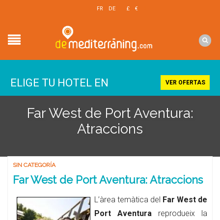
EN
FR
DE
£
€
$
ELIGE TU HOTEL EN
VER OFERTAS
Far West de Port Aventura:
Atraccions
SIN CATEGORÍA
Far West de Port Aventura: Atraccions
L’àrea temàtica del
Far West de
Port Aventura
reprodueix la