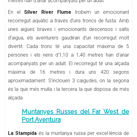
metres han d’anar acompanyats per un adult.
En el
Silver River Flume
trobem un emocionant
recorregut aquàtic a través d’uns troncs de fusta. Amb
unes aigües braves i emocionants descensos i salts
d’aigua, els aventurers gaudiran d’un recorregut molt
divertit. Cada tronc té una capacitat màxima de 5
persones i els nens d’1,10 a 1,40 metres han d’anar
acompanyats per un adult. El recorregut té una alçada
màxima de 16 metres i dura uns 420 segons
aproximadament. S’inclouen 3 caigudes, on la segona
és la que més mulla i la tercera la que disposa de més
alçada.
Muntanyes Russes del Far West de
Port Aventura
La Stampida
és la muntanya russa per excel·lència de