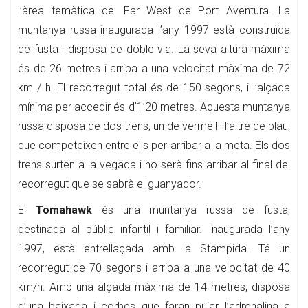
l’àrea temàtica del Far West de Port Aventura. La
muntanya russa inaugurada l’any 1997 està construïda
de fusta i disposa de doble via. La seva altura màxima
és de 26 metres i arriba a una velocitat màxima de 72
km / h. El recorregut total és de 150 segons, i l’alçada
mínima per accedir és d’1’20 metres. Aquesta muntanya
russa disposa de dos trens, un de vermell i l’altre de blau,
que competeixen entre ells per arribar a la meta. Els dos
trens surten a la vegada i no serà fins arribar al final del
recorregut que se sabrà el guanyador.
El
Tomahawk
és una muntanya russa de fusta,
destinada al públic infantil i familiar. Inaugurada l’any
1997, està entrellaçada amb la Stampida. Té un
recorregut de 70 segons i arriba a una velocitat de 40
km/h. Amb una alçada màxima de 14 metres, disposa
d’una baixada i corbes que faran pujar l’adrenalina a