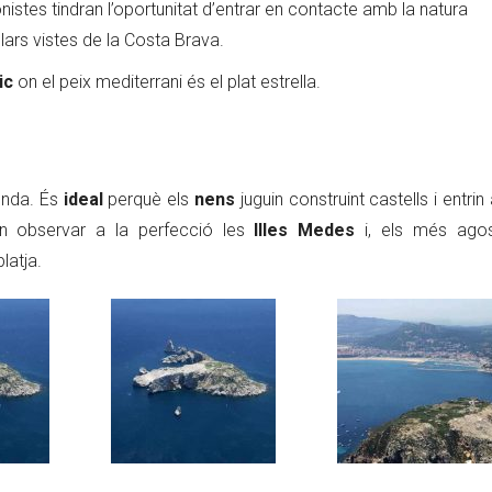
ionistes tindran l’oportunitat d’entrar en contacte amb la natura
ars vistes de la Costa Brava.
ic
on el peix mediterrani és el plat estrella.
funda. És
ideal
perquè els
nens
juguin construint castells i entrin
n observar a la perfecció les
Illes Medes
i, els més agos
latja.