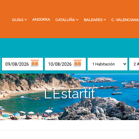
ANDORRA
GUÍAS
CATALUÑA
BALEARES
C. VALENCIANA
L’Estartit