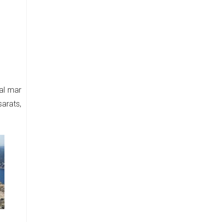
 al mar
arats,