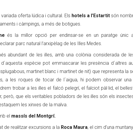
riada oferta lúdica i cultural. Els
hotels a l’Estartit
són nombr
artaments i càmpings, a més de botigues.
me
és la millor opció per endinsar-se en un paratge únic 
declarar parc natural l’arxipèlag de les Illes Medes.
més abundant de les illes, amb una colònia considerada de l
 d´aquesta espècie pot emmascarar les presència d´altres a
splugabous, martinet blanc i martinet de nit) que representa la
 a les roques de tocar de l´aigua, hi podem observar una 
robar a les illes el falcó pelegrí, el falciot pàl·lid, el bellest
ir, però, que els veritables pobladors de les illes són els insect
destaquem les xinxes de la malva.
amb el
massís del Montgrí.
t de realitzar excursions a la
Roca Maura
, el cim d’una muntan