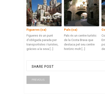
Figueres (ca)
Pals (ca)
Co
Figueres és un punt
Pals és un centre turístic
Co
d'obligada parada per
de la Costa Brava que
Em
transportistes i turistes,
destaca pel seu centre
po
gràcies a la seva […]
històric molt […]
de
SHARE POST
PREVIOUS