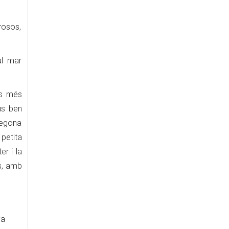
osos,
al mar
es més
us ben
 segona
petita
er i la
es, amb
ya