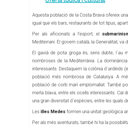
Aquesta població de la Costa Brava ofereix una va
igual que els bars, restaurants de tot tipus, ap
Per als aficionats a l’esport, el
submarinis
Mediterrani. El govern català, la Generalitat, va 
El gavià de pota groga és, sens dubte, l´au 
nombroses de la Mediterrània. La dominància
interessants. Destaquem la colònia d´ardèids (e
població més nombrosa de Catalunya. A més,
població de corb marí emplomallat. També podrem t
merla blava, entre els ocells interessants. Cal d
una gran diversitat d´espècies, entre les quals 
Les
illes Medes
formen una unitat geològica 
Per als més aventurats, també hi ha la possibilita