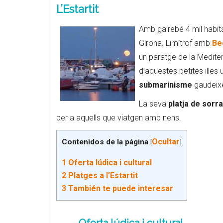
L’Estartit
Amb gairebé 4 mil habit
Girona. Limítrof amb
Be
un paratge de la Mediter
d’aquestes petites illes
submarinisme
gaudeixe
La seva
platja de sorr
per a aquells que viatgen amb nens.
Ocultar
Contenidos de la página
[
]
1
Oferta lúdica i cultural
2
Platges a l’Estartit
3
También te puede interesar
Oferta lúdica i cultural