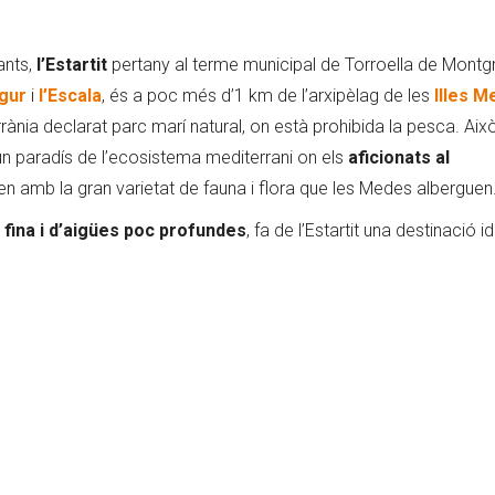
ants,
l’Estartit
pertany al terme municipal de Torroella de Montgrí
gur
i
l’Escala
, és a poc més d’1 km de l’arxipèlag de les
Illes 
rània declarat parc marí natural, on està prohibida la pesca. Aix
 un paradís de l’ecosistema mediterrani on els
aficionats al
n amb la gran varietat de fauna i flora que les Medes alberguen
a fina i d’aigües poc profundes
, fa de l’Estartit una destinació i