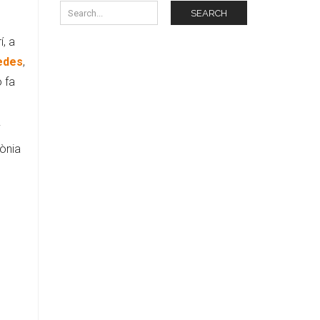
SEARCH
, a
Medes
,
ò fa
.
dònia