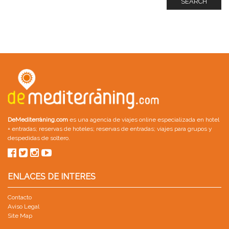
SEARCH
DeMediterràning.com
es una agencia de viajes online especializada en
hotel
+ entradas
;
reservas de hoteles
;
reservas de entradas
;
viajes para grupos
y
despedidas de soltero
.
ENLACES DE INTERES
Contacto
Aviso Legal
Site Map