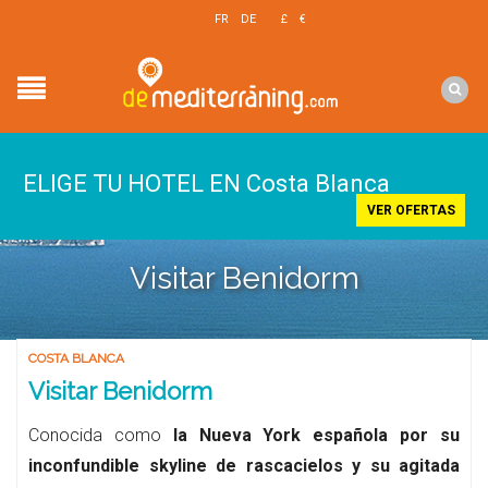
EN
FR
DE
£
€
$
ELIGE TU HOTEL EN Costa Blanca
VER OFERTAS
Visitar Benidorm
COSTA BLANCA
Visitar Benidorm
Conocida como
la Nueva York española por su
inconfundible skyline de rascacielos y su agitada