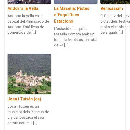
Andorra la Vella
La Masella: Pistes
Benicàssim
d’Esquí Dues
Andorra la Vella es la
El Biarritz del Llev
Estacions
capital del Principado de
ciutat dels festiva
Andorra. Está llena de
molts els sobre
L’estació d’esquí La
comercios de […]
pels quals […]
Masella compta amb un
total de 64 pistes, un total
de 74 […]
Josa i Tuixén (ca)
Josa i Tuixén és un
municipi dels Pirineus de
Lleida. Destaca el seu
entorn natural i […]