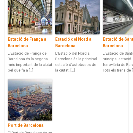
Estació de França a
Estació del Nord a
Estació de Sant
Barcelona
Barcelona
Barcelona
L'Estació de França de
L'Estació del Nord a
L'Estació de Sants
Barcelona és la segona
Barcelona és la principal
principal estació
més important de la ciutat
estació d'autobusos de
ferroviària de Bar
pel que fa a […]
la ciutat. […]
Tots els trens de 
Port de Barcelona
El Port de Barcelona és un