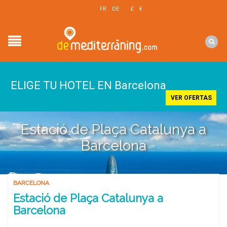
EN
FR
DE
£
€
$
ELIGE TU HOTEL EN Barcelona
VER OFERTAS
Estació de Plaça Catalunya a
Barcelona
BARCELONA
Estació de Plaça Catalunya a
Barcelona