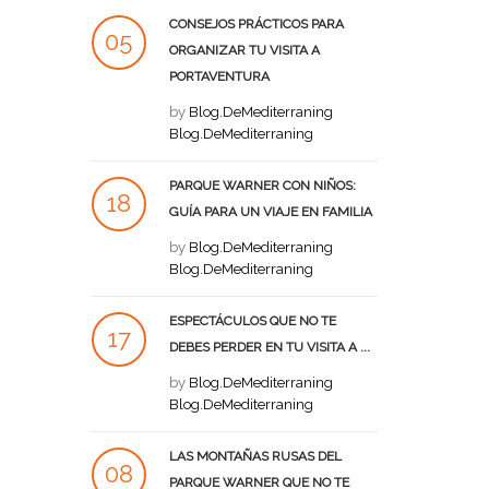
CONSEJOS PRÁCTICOS PARA
05
ORGANIZAR TU VISITA A
PORTAVENTURA
SEP
by
Blog.DeMediterraning
Blog.DeMediterraning
PARQUE WARNER CON NIÑOS:
18
GUÍA PARA UN VIAJE EN FAMILIA
AGO
by
Blog.DeMediterraning
Blog.DeMediterraning
ESPECTÁCULOS QUE NO TE
17
DEBES PERDER EN TU VISITA A ...
AGO
by
Blog.DeMediterraning
Blog.DeMediterraning
LAS MONTAÑAS RUSAS DEL
08
PARQUE WARNER QUE NO TE