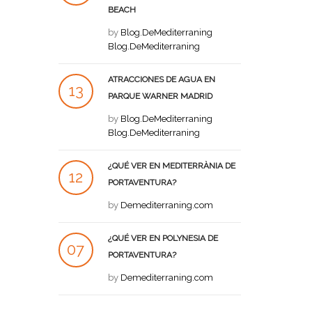
BEACH
JUL
by
Blog.DeMediterraning
Blog.DeMediterraning
ATRACCIONES DE AGUA EN
13
PARQUE WARNER MADRID
JUL
by
Blog.DeMediterraning
Blog.DeMediterraning
¿QUÉ VER EN MEDITERRÀNIA DE
12
PORTAVENTURA?
JUL
by
Demediterraning.com
¿QUÉ VER EN POLYNESIA DE
07
PORTAVENTURA?
JUL
by
Demediterraning.com