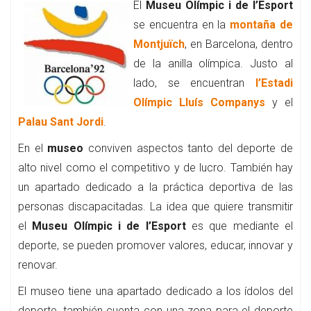
El
Museu Olímpic i de l’Esport
se encuentra en la
montaña de
Montjuïch
, en Barcelona, dentro
de la anilla olímpica. Justo al
lado, se encuentran
l’Estadi
Olímpic Lluís Companys
y el
Palau Sant Jordi
.
En el
museo
conviven aspectos tanto del deporte de
alto nivel como el competitivo y de lucro. También hay
un apartado dedicado a la práctica deportiva de las
personas discapacitadas. La idea que quiere transmitir
el
Museu Olímpic i de l’Esport
es que mediante el
deporte, se pueden promover valores, educar, innovar y
renovar.
El museo tiene una apartado dedicado a los ídolos del
deporte, también cuenta con una zona para el deporte