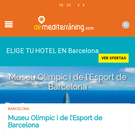
EN
FR
DE
£
€
$
ELIGE TU HOTEL EN Barcelona
VER OFERTAS
Museu Olímpic i de l’Esport de
Barcelona
BARCELONA
Museu Olímpic i de l’Esport de
Barcelona