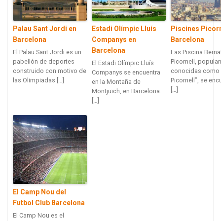
Palau Sant Jordi en
Estadi Olímpic Lluís
Piscines Picorn
Barcelona
Companys en
Barcelona
Barcelona
El Palau Sant Jordi es un
Las Piscina Berna
pabellón de deportes
Picornell, popula
El Estadi Olímpic Lluís
construido con motivo de
conocidas como 
Companys se encuentra
las Olimpiadas […]
Picornell”, se enc
en la Montaña de
[…]
Montjuïch, en Barcelona.
[…]
El Camp Nou del
Futbol Club Barcelona
El Camp Nou es el