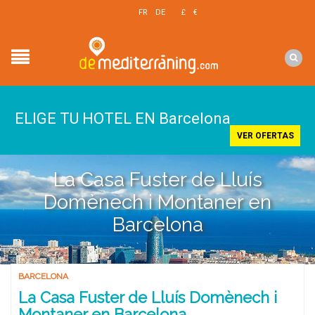
EN
FR
DE
£
€
$
ELIGE TU HOTEL EN Barcelona
VER OFERTAS
La Casa Fuster de Lluís
Domènech i Montaner en
Barcelona
BARCELONA
La Casa Fuster de Lluís Domènech i
Montaner en Barcelona