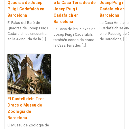
Quadras de Josep
o la Casa Terrades de
Josep Puig i
Puig i Cadafalch en
Josep Puig i
Cadafalch en
Barcelona
Cadafalch en
Barcelona
Barcelona
El Palau del Baró de
La Casa Amateller
Quadras de Josep Puig i
i Cadafalch se en
La Casa de les Punxes de
Cadafalch se encuentra
en el Passeig de 
Josep Puig i Cadafalch,
en la Avinguda de la […]
de Barcelona, […]
también conocida como
la Casa Terrades […]
El Castell dels Tres
Dracs o Museu de
Zoologia de
Barcelona
El Museu de Zoologia de