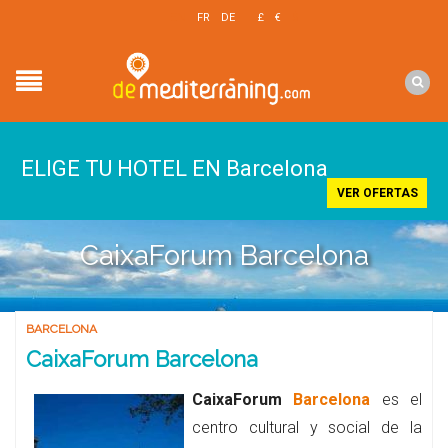
EN
FR
DE
£
€
$
ELIGE TU HOTEL EN Barcelona
VER OFERTAS
CaixaForum Barcelona
BARCELONA
CaixaForum Barcelona
CaixaForum
Barcelona
es el
centro cultural y social de la