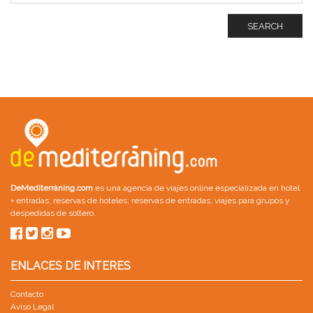
SEARCH
DeMediterràning.com
es una agencia de viajes online especializada en
hotel
+ entradas
;
reservas de hoteles
;
reservas de entradas
;
viajes para grupos
y
despedidas de soltero
.
ENLACES DE INTERES
Contacto
Aviso Legal