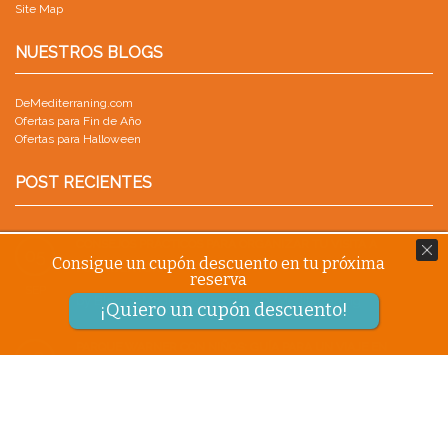
Site Map
NUESTROS BLOGS
DeMediterraning.com
Ofertas para Fin de Año
Ofertas para Halloween
POST RECIENTES
CONSEJOS PRÁCTICOS PARA ORGANIZAR TU VISITA A
05
Consigue un cupón descuento en tu próxima
PORTAVENTURA
reserva
SEP
by
Blog.DeMediterraning Blog.DeMediterraning
¡Quiero un cupón descuento!
PARQUE WARNER CON NIÑOS: GUÍA PARA UN VIAJE EN
18
FAMILIA
AGO
by
Blog.DeMediterraning Blog.DeMediterraning