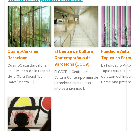
CosmoCaixa en
El Centre de Cultura
Fundació Anton
Barcelona
Contemporània de
Tàpies en Barc
Barcelona (CCCB)
CosmoCaixa Barcelona
La Fundació Anto
es el Museo de la Ciencia
Tàpies situada en
El CCCB o Centre de la
de la Obra Social “La
corazón del Ensa
Cultura Contemporània de
Caixa” y esta […]
Barcelona pretend
Barcelona cuenta con
interesantísimas […]