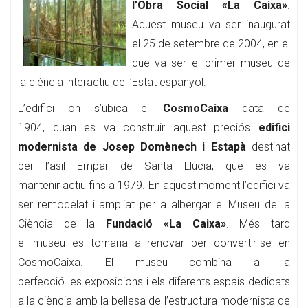
l’Obra Social «La Caixa»
.
Aquest museu va ser inaugurat
el 25 de setembre de 2004, en el
que va ser el primer museu de
la ciència interactiu de l’Estat espanyol.
L’edifici on s’ubica el
CosmoCaixa
data de
1904, quan es va construir aquest preciós
edifici
modernista de Josep Domènech i Estapà
destinat
per l’asil Empar de Santa Llúcia, que es va
mantenir actiu fins a 1979. En aquest moment l’edifici va
ser remodelat i ampliat per a albergar el Museu de la
Ciència de la
Fundació «La Caixa»
. Més tard
el museu es tornaria a renovar per convertir-se en
CosmoCaixa. El museu combina a la
perfecció les exposicions i els diferents espais dedicats
a la ciència amb la bellesa de l’estructura modernista de