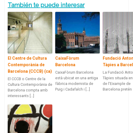
También te puede interesar
El Centre de Cultura
CaixaFòrum
Fundació Anton
Contemporània de
Barcelona
Tàpies a Barce
Barcelona (CCCB) (ca)
CaixaFòrum Barcelona
La Fundació Anto
està ubicat en una antiga
Tàpies situada en
El CCCB o Centre de la
fàbrica modernista de
de l'Eixample de
Cultura Contemporània de
Puig i Cadafalch i […]
Barcelona pretén f
Barcelona compta amb
interessants […]