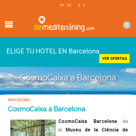
EN
FR
DE
£
€
$
ELIGE TU HOTEL EN Barcelona
VER OFERTAS
CosmoCaixa a Barcelona
BARCELONA
CosmoCaixa a Barcelona
CosmoCaixa Barcelona
és
el
Museu de la Ciència de