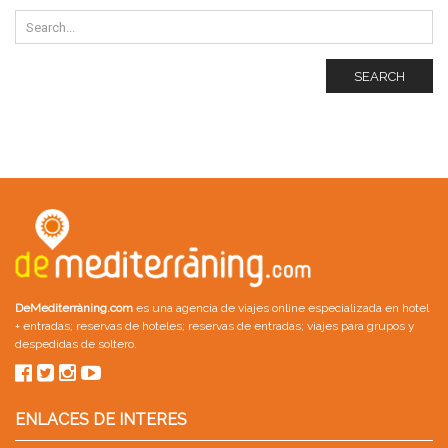
SEARCH
DeMediterràning.com
es una agencia de viajes online especializada en
hotel
+ entradas
;
reservas de hoteles
;
reservas de entradas
;
viajes para grupos
y
despedidas de soltero
.
ENLACES DE INTERES