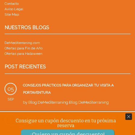
Contacto
Aviso Legal
Site Map
NUESTROS BLOGS
DeMediterraning.com
Ofertas para Fin de Año
Ofertas para Halloween
POST RECIENTES
CONSEJOS PRÁCTICOS PARA ORGANIZAR TU VISITA A
05
PORTAVENTURA
SEP
by
Blog.DeMediterraning Blog.DeMediterraning
PARQUE WARNER CON NIÑOS: GUÍA PARA UN VIAJE EN
18
Consigue un cupón descuento en tu próxima
FAMILIA
reserva
AGO
by
Blog.DeMediterraning Blog.DeMediterraning
¡Quiero un cupón descuento!