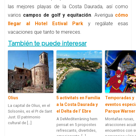
las mejores playas de la Costa Daurada, así como
varios
campos de golf y equitación
. Averigua
cómo
llegar al Hotel Estival Park
y regálate esas
vacaciones que tanto te mereces.
También te puede interesar
Olius
5 activitats en Família
Temporadas y
a la Costa Daurada y
eventos especi
La capital de Olius, en el
el Delta de l’ Ebre
Parque Warner
Solsonès, es el Pi de Sant
Just. El patrimonio
A DeMediterràning hem
Montañas rusas,
cultural de […]
pensat en 5 propostes
atracciones acuát
refrescants, divertides,
encuentros con s