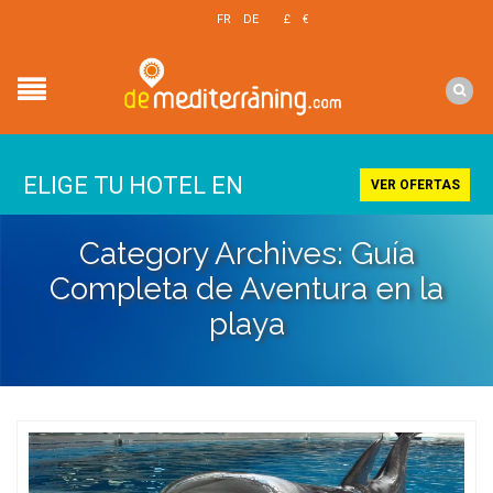
EN
FR
DE
£
€
$
ELIGE TU HOTEL EN
VER OFERTAS
Category Archives: Guía
Completa de Aventura en la
playa