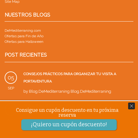
Site Map
NUESTROS BLOGS
DeMediterraning.com
Ofertas para Fin de Año
Ofertas para Halloween
POST RECIENTES
CONSEJOS PRÁCTICOS PARA ORGANIZAR TU VISITA A
05
PORTAVENTURA
SEP
by
Blog.DeMediterraning Blog.DeMediterraning
PARQUE WARNER CON NIÑOS: GUÍA PARA UN VIAJE EN
18
Consigue un cupón descuento en tu próxima
FAMILIA
reserva
AGO
by
Blog.DeMediterraning Blog.DeMediterraning
¡Quiero un cupón descuento!