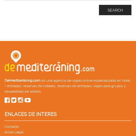
SEARCH
DeMediterràning.com
es una agencia de viajes online especializada en
hotel
+ entradas
;
reservas de hoteles
;
reservas de entradas
;
viajes para grupos
y
despedidas de soltero
.
ENLACES DE INTERES
Contacto
Aviso Legal