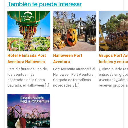
También te puede interesar
Hotel + Entrada Port
Halloween Port
Grupos Port Av
Aventura Halloween
Aventura
hoteles y entr
Para disfrutar de uno de
Port Aventura arrancará el
¿Cómo puedo res
los eventos más
Halloween Port Aventura.
entradas en grupo
esperados de la Costa
Cargada de terroríficas
Aventura? ¿Cómo
Daurada, el Halloween […]
novedades y […]
reservar grupos a 