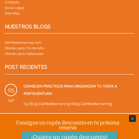
Contacto
Aviso Legal
Site Map
NUESTROS BLOGS
DeMediterraning.com
Ofertas para Fin de Año
Ofertas para Halloween
POST RECIENTES
CONSEJOS PRÁCTICOS PARA ORGANIZAR TU VISITA A
05
PORTAVENTURA
SEP
by
Blog.DeMediterraning Blog.DeMediterraning
PARQUE WARNER CON NIÑOS: GUÍA PARA UN VIAJE EN
18
Consigue un cupón descuento en tu próxima
FAMILIA
reserva
AGO
by
Blog.DeMediterraning Blog.DeMediterraning
¡Quiero un cupón descuento!