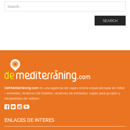
SEARCH
DeMediterràning.com
es una agencia de viajes online especializada en
hotel
+ entradas
;
reservas de hoteles
;
reservas de entradas
;
viajes para grupos
y
despedidas de soltero
.
ENLACES DE INTERES