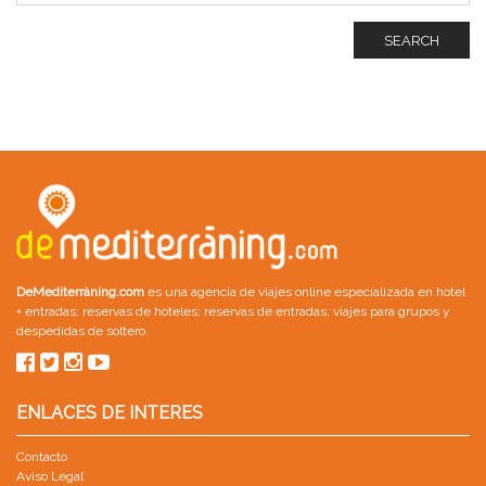
SEARCH
DeMediterràning.com
es una agencia de viajes online especializada en
hotel
+ entradas
;
reservas de hoteles
;
reservas de entradas
;
viajes para grupos
y
despedidas de soltero
.
ENLACES DE INTERES
Contacto
Aviso Legal