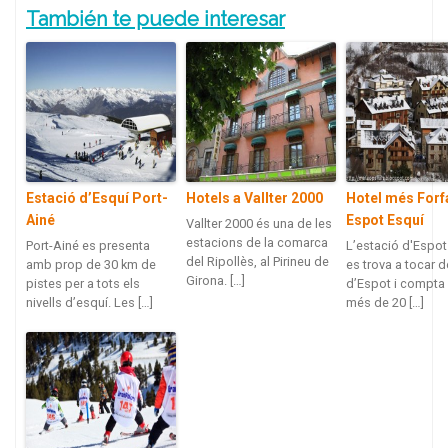
También te puede interesar
Estació d’Esquí Port-
Hotels a Vallter 2000
Hotel més Forfa
Ainé
Espot Esquí
Vallter 2000 és una de les
estacions de la comarca
Port-Ainé es presenta
L’estació d'Espot
del Ripollès, al Pirineu de
amb prop de 30 km de
es trova a tocar d
Girona. […]
pistes per a tots els
d’Espot i compt
nivells d’esquí. Les […]
més de 20 […]