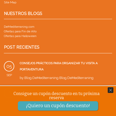
Site Map
NUESTROS BLOGS
DeMediterraning.com
Ofertas para Fin de Año
Ofertas para Halloween
POST RECIENTES
CONSEJOS PRÁCTICOS PARA ORGANIZAR TU VISITA A
05
PORTAVENTURA
SEP
by
Blog.DeMediterraning Blog.DeMediterraning
PARQUE WARNER CON NIÑOS: GUÍA PARA UN VIAJE EN
18
Consigue un cupón descuento en tu próxima
FAMILIA
reserva
AGO
by
Blog.DeMediterraning Blog.DeMediterraning
¡Quiero un cupón descuento!