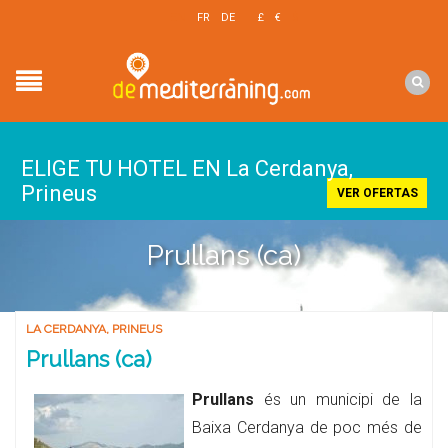
EN
FR
DE
£
€
$
ELIGE TU HOTEL EN La Cerdanya,
Prineus
VER OFERTAS
Prullans (ca)
LA CERDANYA
,
PRINEUS
Prullans (ca)
Prullans
és un municipi de la
Baixa Cerdanya de poc més de