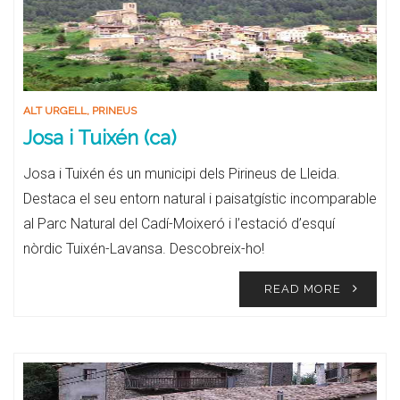
ALT URGELL
,
PRINEUS
Josa i Tuixén (ca)
Josa i Tuixén és un municipi dels Pirineus de Lleida.
Destaca el seu entorn natural i paisatgístic incomparable
al Parc Natural del Cadí-Moixeró i l’estació d’esquí
nòrdic Tuixén-Lavansa. Descobreix-ho!
READ MORE