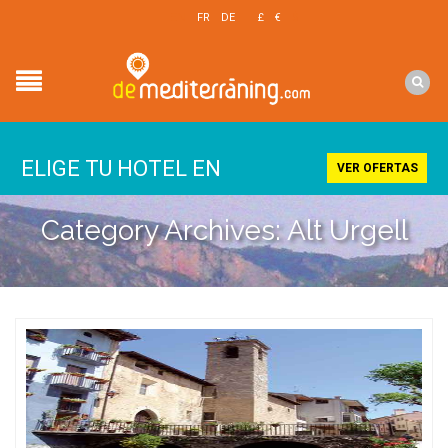
EN
FR
DE
£
€
$
ELIGE TU HOTEL EN
VER OFERTAS
Category Archives: Alt Urgell