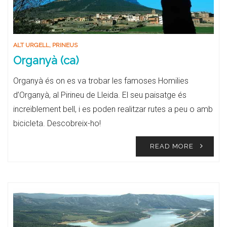
ALT URGELL
,
PRINEUS
Organyà (ca)
Organyà és on es va trobar les famoses Homilies
d’Organyà, al Pirineu de Lleida. El seu paisatge és
increïblement bell, i es poden realitzar rutes a peu o amb
bicicleta. Descobreix-ho!
READ MORE