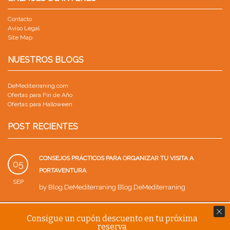
Contacto
Aviso Legal
Site Map
NUESTROS BLOGS
DeMediterraning.com
Ofertas para Fin de Año
Ofertas para Halloween
POST RECIENTES
CONSEJOS PRÁCTICOS PARA ORGANIZAR TU VISITA A
05
PORTAVENTURA
SEP
by
Blog.DeMediterraning Blog.DeMediterraning
PARQUE WARNER CON NIÑOS: GUÍA PARA UN VIAJE EN
18
Consigue un cupón descuento en tu próxima
FAMILIA
reserva