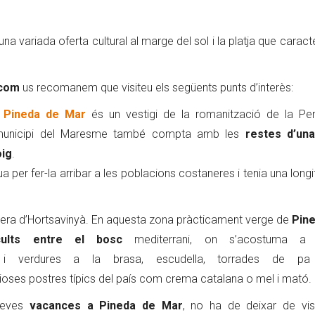
una variada oferta cultural al marge del sol i la platja que caract
.com
us recomanem que visiteu els següents punts d’interès:
e
Pineda de Mar
és un vestigi de la romanització de la Pen
 municipi del Maresme també compta amb les
restes d’una 
oig
.
ua per fer-la arribar a les poblacions costaneres i tenia una long
retera d’Hortsavinyà. En aquesta zona pràcticament verge de
Pin
cults entre el bosc
mediterrani, on s’acostuma a s
verdures a la brasa, escudella, torrades de p
ioses postres típics del país com crema catalana o mel i mató.
 seves
vacances a Pineda de Mar
, no ha de deixar de visi