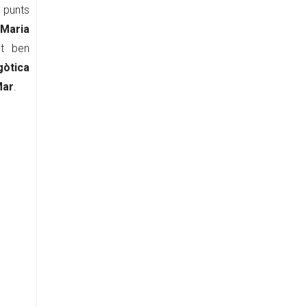
 punts
Maria
lt ben
gòtica
Mar
.