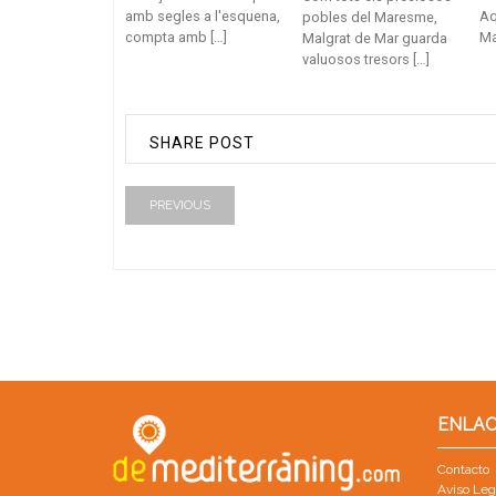
amb segles a l'esquena,
Aq
pobles del Maresme,
compta amb […]
Ma
Malgrat de Mar guarda
valuosos tresors […]
SHARE POST
PREVIOUS
ENLAC
Contacto
Aviso Leg