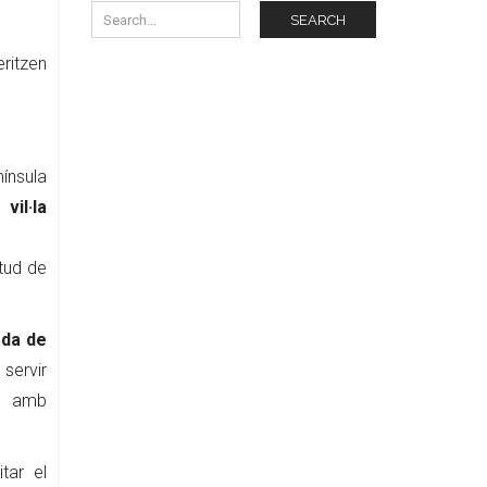
SEARCH
eritzen
ínsula
vil·la
itud de
eda de
ervir
a amb
tar el