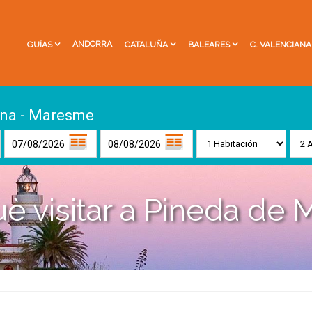
ANDORRA
GUÍAS
CATALUÑA
BALEARES
C. VALENCIANA
ona - Maresme
è visitar a Pineda de 