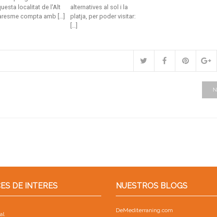
uesta localitat de l'Alt
alternatives al sol i la
resme compta amb […]
platja, per poder visitar:
[…]
N
ES DE INTERES
NUESTROS BLOGS
DeMediterraning.com
al