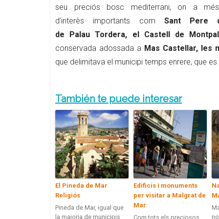
seu preciós bosc mediterrani, on a més
d’interès importants com
Sant Pere d
de Palau Tordera, el Castell de Montpa
conservada adossada a
Mas Castellar, les 
que delimitava el municipi temps enrere, que es t
También te puede interesar
El Pineda de Mar
Edificis i monuments
Na
Religiós
per visitar a Malgrat de
M
Mar
Pineda de Mar, igual que
Ma
la majoria de municipis
no
Com tots els preciosos