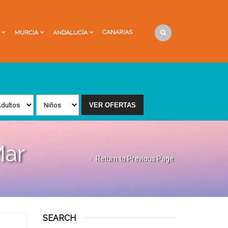
CANARIAS
MURCIA
ANDALUCÍA
Mar
Return to Previous Page
SEARCH