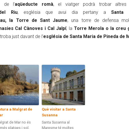
 de l’
aqüeducte romà
, el viatger podrà trobar altres
el Riu
, església que avui dia pertany a
Santa 
lau, la Torre de Sant Jaume
, una torre de defensa mo
masies Cal Cànoves i Cal Jalpí
, la
Torre Merola o la creu 
roba just davant de l’
església de Santa Maria de Pineda de 
tura a Malgrat de
Què visitar a Santa
ar
Susanna
lgrat de Mar no és
Santa Susanna al
més platges i sol.
Maresme té moltes