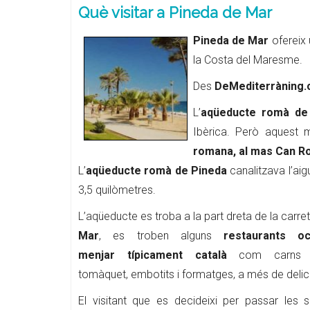
Què visitar a Pineda de Mar
Pineda de Mar
ofereix 
la Costa del Maresme.
Des
DeMediterràning
L’
aqüeducte romà d
Ibèrica. Però aquest
romana, al mas Can R
L’
aqüeducte romà de Pineda
canalitzava l’aig
3,5 quilòmetres.
L’aqüeducte es troba a la part dreta de la car
Mar
, es troben alguns
restaurants o
menjar típicament català
com carns i 
tomàquet, embotits i formatges, a més de delic
El visitant que es decideixi per passar les