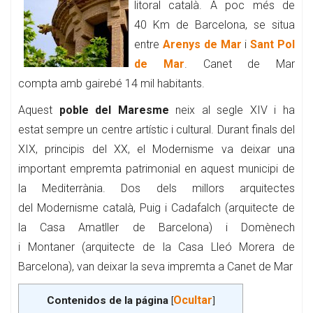
litoral català. A poc més de
40 Km de Barcelona, se situa
entre
Arenys de Mar
i
Sant Pol
de Mar
. Canet de Mar
compta amb gairebé 14 mil habitants.
Aquest
poble del Maresme
neix al segle XIV i ha
estat sempre un centre artístic i cultural. Durant finals del
XIX, principis del XX, el Modernisme va deixar una
important empremta patrimonial en aquest municipi de
la Mediterrània. Dos dels millors arquitectes
del Modernisme català, Puig i Cadafalch (arquitecte de
la Casa Amatller de Barcelona) i Domènech
i Montaner (arquitecte de la Casa Lleó Morera de
Barcelona), van deixar la seva impremta a Canet de Mar
Ocultar
Contenidos de la página
[
]