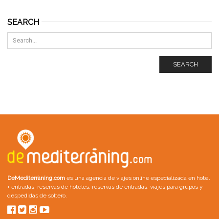
SEARCH
SEARCH
DeMediterràning.com
es una agencia de viajes online especializada en
hotel
+ entradas
;
reservas de hoteles
;
reservas de entradas
;
viajes para grupos
y
despedidas de soltero
.