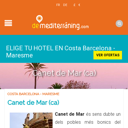
EN
FR
DE
£
€
$
ELIGE TU HOTEL EN Costa Barcelona -
Maresme
VER OFERTAS
Canet de Mar (ca)
COSTA BARCELONA - MARESME
Canet de Mar (ca)
Canet de Mar
és sens dubte un
dels pobles més bonics del