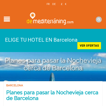
EN
FR
DE
£
€
$
ELIGE TU HOTEL EN Barcelona
VER OFERTAS
Planes para pasar la Nochevieja
cerca de Barcelona
BARCELONA
Planes para pasar la Nochevieja cerca
de Barcelona