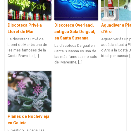
Discoteca Privé a
Discoteca Overland,
Aquadiver a Pla
Lloret de Mar
antigua Sala Dsigual,
d’Aro
en Santa Susanna
La discoteca Privé de
Aquadiver és un 
Lloret de Mar és una de
aquàtic situat a Pl
La discoteca Dsigual en
les més famoses de la
d'Aro a la Costa B
Santa Susanna es una de
Costa Brava. La […]
ideal per passar [
las más famosas no sólo
del Maresme, […]
Planes de Nochevieja
en Galicia
El vestido, la cena, las