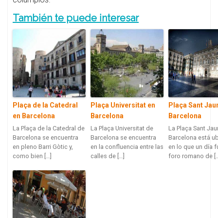
También te puede interesar
Plaça de la Catedral
Plaça Universitat en
Plaça Sant Jau
en Barcelona
Barcelona
Barcelona
La Plaça de la Catedral de
La Plaça Universitat de
La Plaça Sant Ja
Barcelona se encuentra
Barcelona se encuentra
Barcelona está u
en pleno Barri Gòtic y,
en la confluencia entre las
en lo que un día f
como bien […]
calles de […]
foro romano de [