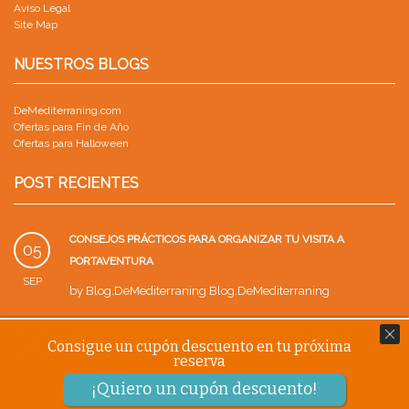
Aviso Legal
Site Map
NUESTROS BLOGS
DeMediterraning.com
Ofertas para Fin de Año
Ofertas para Halloween
POST RECIENTES
CONSEJOS PRÁCTICOS PARA ORGANIZAR TU VISITA A
05
PORTAVENTURA
SEP
by
Blog.DeMediterraning Blog.DeMediterraning
PARQUE WARNER CON NIÑOS: GUÍA PARA UN VIAJE EN
18
Consigue un cupón descuento en tu próxima
FAMILIA
reserva
AGO
by
Blog.DeMediterraning Blog.DeMediterraning
¡Quiero un cupón descuento!