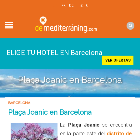
EN
FR
DE
£
€
$
ELIGE TU HOTEL EN Barcelona
VER OFERTAS
Plaça Joanic en Barcelona
BARCELONA
Plaça Joanic en Barcelona
La
Plaça Joanic
se encuentra
en la parte este del
distrito de