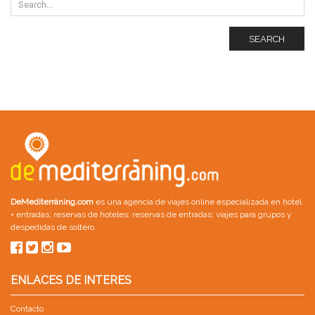
SEARCH
DeMediterràning.com
es una agencia de viajes online especializada en
hotel
+ entradas
;
reservas de hoteles
;
reservas de entradas
;
viajes para grupos
y
despedidas de soltero
.
ENLACES DE INTERES
Contacto