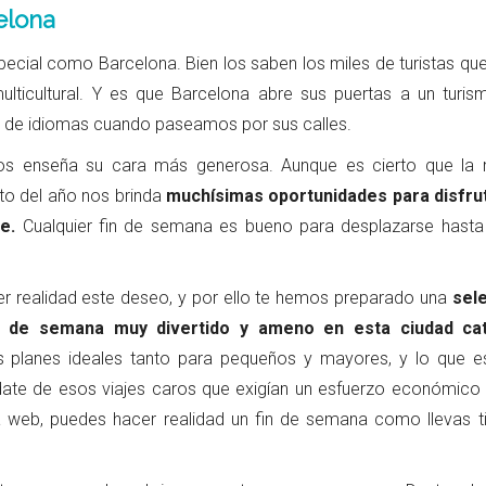
elona
ecial como Barcelona. Bien los saben los miles de turistas qu
ulticultural. Y es que Barcelona abre sus puertas a un turis
ud de idiomas cuando paseamos por sus calles.
os enseña su cara más generosa. Aunque es cierto que la
esto del año nos brinda
muchísimas oportunidades para disfru
e.
Cualquier fin de semana es bueno para desplazarse hasta 
 realidad este deseo, y por ello te hemos preparado una
sel
n de semana muy divertido y ameno en esta ciudad cat
 planes ideales tanto para pequeños y mayores, y lo que 
date de esos viajes caros que exigían un esfuerzo económico 
na web, puedes hacer realidad un fin de semana como llevas 