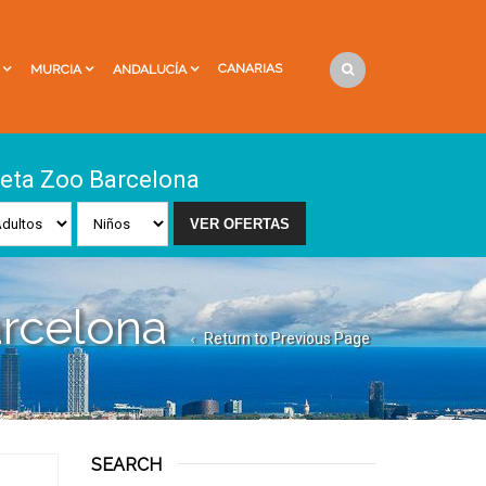
CANARIAS
MURCIA
ANDALUCÍA
eta Zoo Barcelona
rcelona
Return to Previous Page
SEARCH