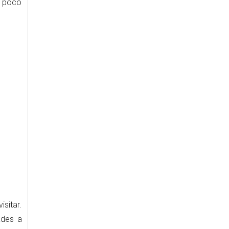
e poco
sitar.
ades a