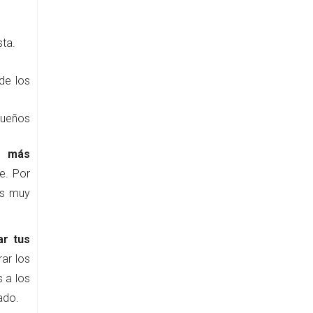
sta.
de los
queños
s más
e. Por
os muy
ar tus
ar los
 a los
ado.