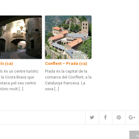
ls (ca)
Conflent – Prada (ca)
ls és un centre turístic
Prada és la capital de la
 la Costa Brava que
comarca del Conflent, a la
staca pel seu centre
Catalunya francesa. La
stòric molt […]
seva […]
N