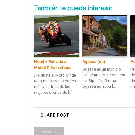
También te puede interesar
Hotel + Entrada al
Ogassa (ca)
Pa
MotoGP Barcelona
Ogassa és un municipi
Pa
del centre de la comarca
de
¿Te gusta el Moto GP de
del Ripollès, Girona.
de
Montmeló? No lo dudes
Ogassa esTroba […]
hi
más y disfruta de las
mejores ofertas de […]
SHARE POST
PREVIOUS