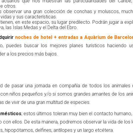
arios que nos muestran las particularidades del Caribe,
re otros.
mos observar una gran colección de conchas y moluscos, muc
vidas y sus características.
ienen, en este espacio, su lugar predilecto. Podrán jugar a exp
a, las Islas Medas y el Delta del Ebro.
dquirir
noches de hotel + entradas a Aquàrium de Barcelo
lo, puedes buscar los mejores planes turísticos haciendo u
er a los precios más bajos.
ad de pasar una jornada en compañía de todos los animales 
s con niños pequeños y/o si somos grandes amantes de los ani
s de vivir de una gran multitud de especies.
domésticos
; estos últimos toleran muy bien el contacto humano, 
o con ellos. De esta manera, podremos observar la vida de los 
es, hipopótamos, delfines, antílopes y un largo etcétera.