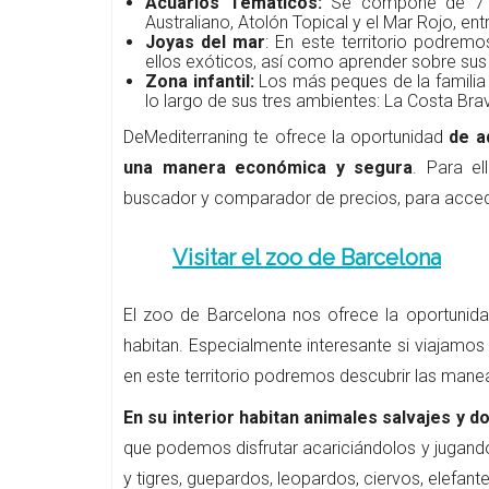
Acuarios Temáticos:
Se compone de 7 acu
Australiano, Atolón Topical y el Mar Rojo, ent
Joyas del mar
: En este territorio podre
ellos exóticos, así como aprender sobre sus 
Zona infantil:
Los más peques de la familia t
lo largo de sus tres ambientes: La Costa Brav
DeMediterraning te ofrece la oportunidad
de a
una manera económica y segura
. Para el
buscador y comparador de precios, para acced
Visitar el zoo de Barcelona
El zoo de Barcelona nos ofrece la oportunid
habitan. Especialmente interesante si viajamo
en este territorio podremos descubrir las manea
En su interior habitan animales salvajes y 
que podemos disfrutar acariciándolos y jugand
y tigres, guepardos, leopardos, ciervos, elefant