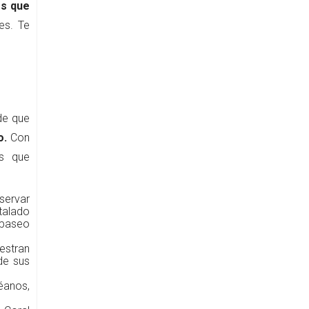
es que
es. Te
de que
o.
Con
as que
servar
talado
 paseo
estran
de sus
éanos,