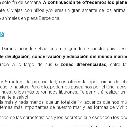
n solo fin de semana.
A continuación te ofrecemos los plan
nte si viajas con niños y/o eres un gran amante de los animal
animales en plena Barcelona.
na
? Durante años fue el acuario más grande de nuestro país. Des
de divulgación, conservación y educación del mundo marin
orrido a lo largo de sus
6 zonas diferenciadas
, entre l
y 5 metros de profundidad, nos ofrece la oportunidad de ob
que lo habitan. Para ello, podemos pasearnos por el túnel acris
estro los más terroríficos tiburones. Te permitirá realizar un
mente a salvo!
ada más y nada menos, que un total de 14 acuarios que nos mu
istemas más importantes de nuestro mar y las formas de vivir 
chas de las características y los secretos que esconden los oc