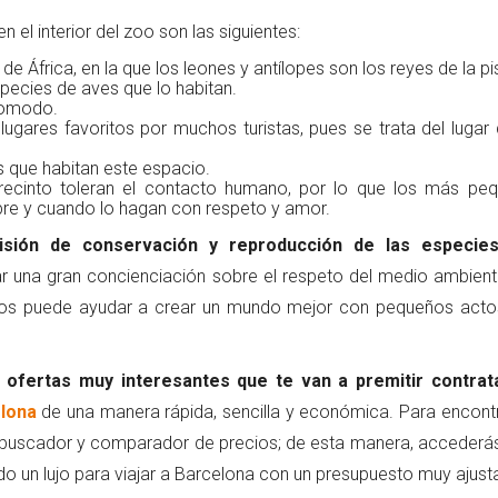
el interior del zoo son las siguientes:
 de África, en la que los leones y antílopes son los reyes de la pi
pecies de aves que lo habitan.
Komodo.
ugares favoritos por muchos turistas, pues se trata del lugar 
s que habitan este espacio.
 recinto toleran el contacto humano, por lo que los más pe
pre y cuando lo hagan con respeto y amor.
isión de conservación y reproducción de las especie
r una gran concienciación sobre el respeto del medio ambient
ue nos puede ayudar a crear un mundo mejor con pequeños act
s
ofertas muy interesantes que te van a premitir contrat
elona
de una manera rápida, sencilla y económica. Para encontr
 buscador y comparador de precios; de esta manera, accederás
o un lujo para viajar a Barcelona con un presupuesto muy ajust