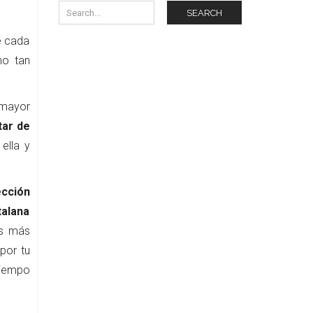
SEARCH
e cada
mo tan
 mayor
tar de
ella y
ección
alana
es más
por tu
tiempo