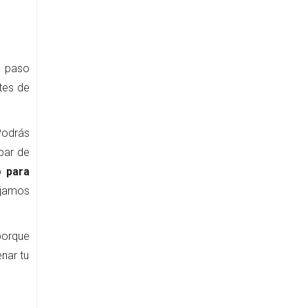
e paso
tes de
Podrás
 par de
o para
ajamos
porque
enar tu