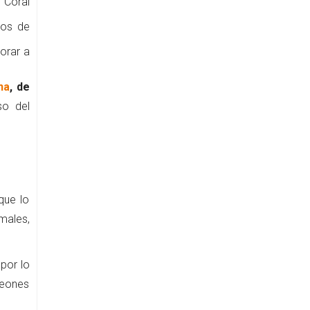
 Coral
hos de
lorar a
na
, de
so del
que lo
males,
por lo
leones