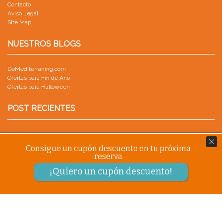
Contacto
Aviso Legal
Site Map
NUESTROS BLOGS
DeMediterraning.com
Ofertas para Fin de Año
Ofertas para Halloween
POST RECIENTES
CONSEJOS PRÁCTICOS PARA ORGANIZAR TU VISITA A
05
Consigue un cupón descuento en tu próxima
PORTAVENTURA
reserva
SEP
by
Blog.DeMediterraning Blog.DeMediterraning
¡Quiero un cupón descuento!
PARQUE WARNER CON NIÑOS: GUÍA PARA UN VIAJE EN
18
FAMILIA
AGO
by
Blog.DeMediterraning Blog.DeMediterraning