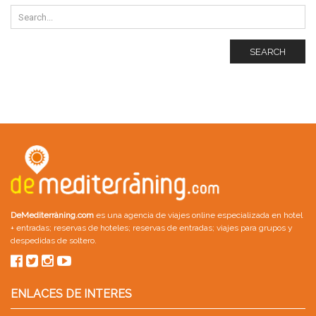
SEARCH
DeMediterràning.com
es una agencia de viajes online especializada en
hotel
+ entradas
;
reservas de hoteles
;
reservas de entradas
;
viajes para grupos
y
despedidas de soltero
.
ENLACES DE INTERES