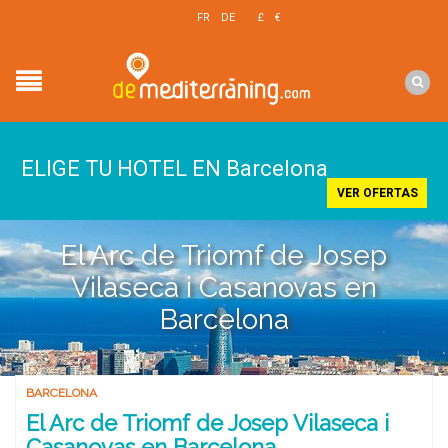
EN
FR
DE
£
€
$
ELIGE TU HOTEL EN Barcelona
VER OFERTAS
El Arc de Triomf de Josep
Vilaseca i Casanovas en
Barcelona
BARCELONA
El Arc de Triomf de Josep Vilaseca i
Casanovas en Barcelona