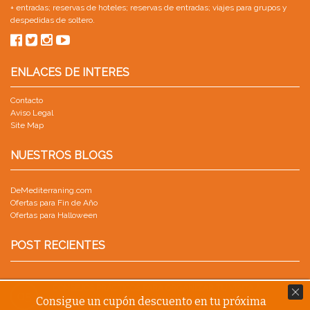
+ entradas
;
reservas de hoteles
;
reservas de entradas
;
viajes para grupos
y
despedidas de soltero
.
ENLACES DE INTERES
Contacto
Aviso Legal
Site Map
NUESTROS BLOGS
DeMediterraning.com
Ofertas para Fin de Año
Ofertas para Halloween
POST RECIENTES
CONSEJOS PRÁCTICOS PARA ORGANIZAR TU VISITA A
05
Consigue un cupón descuento en tu próxima
PORTAVENTURA