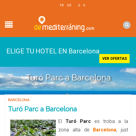
EN
FR
DE
£
€
$
ELIGE TU HOTEL EN Barcelona
VER OFERTAS
Turó Parc a Barcelona
BARCELONA
Turó Parc a Barcelona
El
Turó Parc
es troba a la
zona alta de
Barcelona
, just