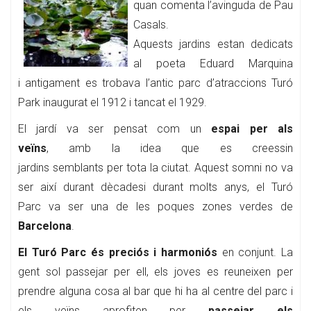
quan comenta l’avinguda de Pau
Casals.
Aquests jardins estan dedicats
al poeta Eduard Marquina
i antigament es trobava l’antic parc d’atraccions Turó
Park inaugurat el 1912 i tancat el 1929.
El jardí va ser pensat com un
espai per als
veïns
, amb la idea que es creessin
jardins semblants per tota la ciutat. Aquest somni no va
ser així durant dècadesi durant molts anys, el Turó
Parc va ser una de les poques zones verdes de
Barcelona
.
El Turó Parc és preciós i harmoniós
en conjunt. La
gent sol passejar per ell, els joves es reuneixen per
prendre alguna cosa al bar que hi ha al centre del parc i
els veïns aprofiten per
passejar els