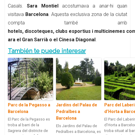
Casals.
Sara Montiel
acostumava a anar-hi quan
visitava
Barcelona
. Aquesta exclusiva zona de la ciutat
compta també amb
hotels, discoteques, clubs esportius i multicinemes co
ara el Gran Sarrià o el Cinesa Diagonal
.
También te puede interesar
Parc de la Pegasso a
Jardins del Palau de
Parc del Laberi
Barcelona
Pedralbes a
d’Horta a Barc
Barcelona
El Parc de la Pegasso es
El Parc del Laberi
troba al barri de la
d'Horta a Barcelo
Els Jardins del Palau de
Sagrera del districte de
troba situat al bar
Pedralbes a Barcelona, es