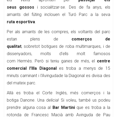
seus gossos
i socialitzar-se. Des de fa anys, els
amants del fúting inclouen el Turó Parc a la seva
ruta esportiva
.
Per als amants de les compres, els voltants del parc
estan plens de
comerços de
qualitat
, sobretot botigues de roba multimarques, i de
dissenyadors, molts d’ells molt famosos
com Hermès. Però si teniu ganes de més, el
centre
comercial l’Illa Diagonal
es troba a menys de 15
minuts caminant i l’Avingudade la Diagonal es divisa des
del mateix parc.
Allà es troba el Corte Inglés, més comerços i la
botiga Danone. Una delícia! Si voleu, també us podeu
prendre alguna cosa al
Bar Martini
que es troba a la
rotonda de Francesc Macià amb Avinguda de Pau